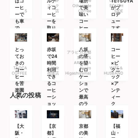
はコ
ルテ
店10F
場所
The
OSAKA
TETSUYA
スーク
Otherside
SOUTH
ーヒ
ィコ
で美
がプ
.S
店
Coffee
SIDE
ーで
ーヒ
味い
ロデ
も車
ーを
コー
ュー
で
取り
ヒー
スす
も。
扱う
との
るコ
コー
んび
ーヒ
ヒー
りチ
ース
とっ
赤坂
八坂
コー
アラビカ京都
専門
ルア
タン
てお
で24
の塔
ヒー
東山 (%
店
ウト
ド
きの
時間
ARABICA
を望
×ピ
TAOCA
Unir
Kyoto
WIFE＆
コー
利用
むロ
クニ
COFFEE
赤坂店
Higashiyama)
HUSBAND
ヒー
でき
ケー
ック
を苦
るコ
ショ
×ア
楽園
ーヒ
ンで
ンテ
人気の投稿
で
ーシ
最高
ィー
ョッ
のラ
ク
プ
テを
【大
【京
京都
【福
阪・
都】
の美
山・