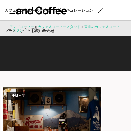
カフェ・コーヒースタンド
キュレーション
アンドコーヒー
»
カフェ＆コーヒースタンド
»
東京のカフェ＆コーヒ
ースタンド
»
千駄ヶ谷
プラス
お問い合わせ
千駄ヶ谷