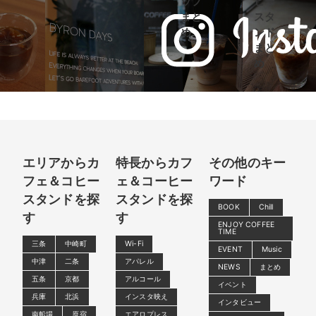
ップ
ヒー
まと
スタ
め
ンド
まと
め
エリアからカ
特長からカフ
その他のキー
フェ＆コヒー
ェ＆コーヒー
ワード
スタンドを探
スタンドを探
BOOK
Chill
す
す
ENJOY COFFEE
TIME
三条
中崎町
Wi-Fi
EVENT
Music
中津
二条
アパレル
NEWS
まとめ
五条
京都
アルコール
イベント
兵庫
北浜
インスタ映え
インタビュー
南船場
原宿
エアロプレス