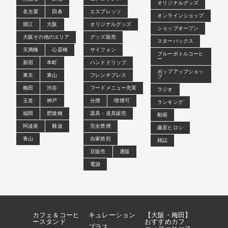
オリジナルグッズ
名古屋
四条
エスプレッソ
オンラインショップ
堀江
大阪
オリジナルグッズ
ショップオープン
大阪その他のエリア
グッズ販売
スターバックス
天満橋
心斎橋
サイフォン
ブルーボトルコーヒ
ー
新宿
本町
ハンドドリップ
ポップアップショッ
東京
東山
フレンチプレス
プ
梅田
渋谷
フードメニュー充実
ラジオ
玉造
神戸
分煙
喫煙可
ランキング
福岡
肥後橋
器具・道具販売
動画
阿波座
難波
完全禁煙
藤原ヒロシ
青山
自家焙煎
雑誌
豆販売
通販
電源
カフェ＆コーヒ
キュレーション
【大阪・梅田】
ースタンド
おすすめカフ
プラス
ェ・コーヒース