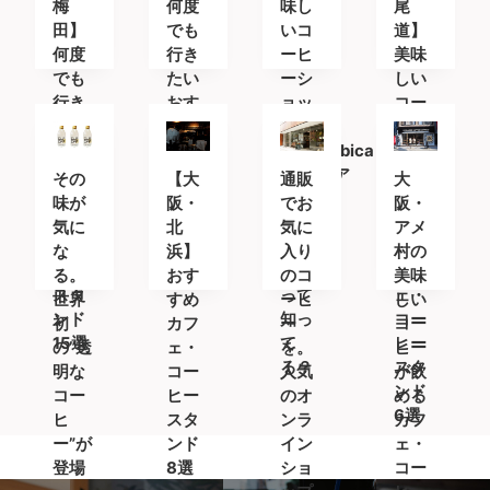
梅
何度
味し
尾
田】
でも
いコ
道】
何度
行き
ーヒ
美味
でも
たい
ーシ
しい
行き
おす
ョッ
コー
たい
すめ
プ
ヒー
おす
カフ
「%Arabica
を求
すめ
ェ＆
Kyoto(ア
めて
その
【大
通販
大
カフ
コー
ラビ
〜 お
味が
阪・
でお
阪・
ェ＆
ヒー
カキ
すす
気に
北
気に
アメ
コー
スタ
ョウ
めの
な
浜】
入り
村の
ヒー
ンド
ト)」
カフ
る。
おす
のコ
美味
スタ
って
ェ・
世界
すめ
ーヒ
しい
ンド
知っ
コー
初
カフ
ー
コー
15選
て
ヒー
の”透
ェ・
を。
ヒー
る？
スタ
明な
コー
人気
が飲
ンド
コー
ヒー
のオ
める
6選
ヒ
スタ
ンラ
カフ
ー”が
ンド
イン
ェ・
登場
8選
ショ
コー