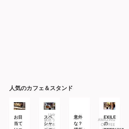
人気のカフェ＆スタンド
Unir
お目
スペ
意外
EXILE
阪急う
AMAZING
当て
シャ
な？
の
めだ本
COFFEE