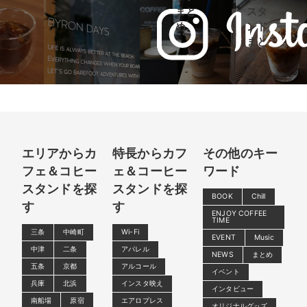
まと
スタ
め
ンド
まと
め
エリアからカ
特長からカフ
その他のキー
フェ＆コヒー
ェ＆コーヒー
ワード
スタンドを探
スタンドを探
BOOK
Chill
す
す
ENJOY COFFEE
TIME
三条
中崎町
Wi-Fi
EVENT
Music
中津
二条
アパレル
NEWS
まとめ
五条
京都
アルコール
イベント
兵庫
北浜
インスタ映え
インタビュー
南船場
原宿
エアロプレス
オリジナルグッズ