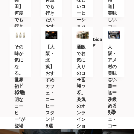
田】
でも
いコ
道】
何度
行き
ーヒ
美味
でも
たい
ーシ
しい
行き
おす
ョッ
コー
たい
すめ
プ
ヒー
おす
カフ
「%Arabica
を求
すめ
ェ＆
Kyoto(ア
めて
その
【大
通販
大
カフ
コー
ラビ
〜 お
味が
阪・
でお
阪・
ェ＆
ヒー
カキ
すす
気に
北
気に
アメ
コー
スタ
ョウ
めの
な
浜】
入り
村の
ヒー
ンド
ト)」
カフ
る。
おす
のコ
美味
スタ
って
ェ・
世界
すめ
ーヒ
しい
ンド
知っ
コー
初
カフ
ー
コー
15選
て
ヒー
の”透
ェ・
を。
ヒー
る？
スタ
明な
コー
人気
が飲
ンド
コー
ヒー
のオ
める
6選
ヒ
スタ
ンラ
カフ
ー”が
ンド
イン
ェ・
登場
8選
ショ
コー
ップ
ヒー