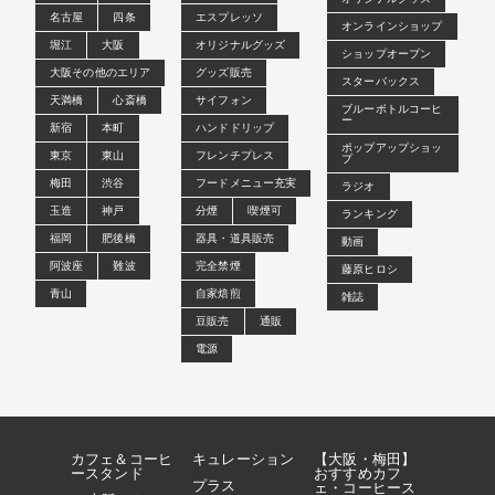
名古屋
四条
エスプレッソ
オンラインショップ
堀江
大阪
オリジナルグッズ
ショップオープン
大阪その他のエリア
グッズ販売
スターバックス
天満橋
心斎橋
サイフォン
ブルーボトルコーヒ
ー
新宿
本町
ハンドドリップ
ポップアップショッ
東京
東山
フレンチプレス
プ
梅田
渋谷
フードメニュー充実
ラジオ
玉造
神戸
分煙
喫煙可
ランキング
福岡
肥後橋
器具・道具販売
動画
阿波座
難波
完全禁煙
藤原ヒロシ
青山
自家焙煎
雑誌
豆販売
通販
電源
カフェ＆コーヒ
キュレーション
【大阪・梅田】
ースタンド
おすすめカフ
プラス
ェ・コーヒース