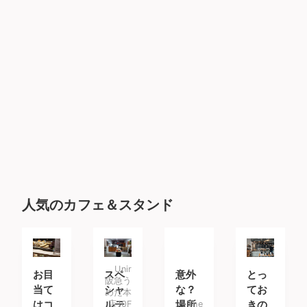
人気のカフェ＆スタンド
Unir
お目
スペ
意外
とっ
阪急う
当て
シャ
な？
てお
めだ本
はコ
ルテ
店10F
場所
The
きの