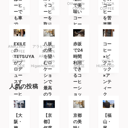
スーク
Otherside
TAOCA
ーヒ
ィコ
で美
コー
.S
店
Coffee
COFFEE
ーで
ーヒ
味い
ヒー
も車
ーを
コー
を苦
で
取り
ヒー
楽園
も。
扱う
との
で
コー
んび
ヒー
りチ
EXILE
八坂
赤坂
コー
AMAZING
アラビカ京都
専門
ルア
の
の塔
で24
ヒー
COFFEE
東山 (%
店
ウト
OSAKA
TETSUYA
ARABICA
を望
時間
×ピ
SOUTH
Kyoto
Unir
WIFE＆
がプ
むロ
利用
クニ
SIDE
Higashiyama)
赤坂店
HUSBAND
ロデ
ケー
でき
ック
ュー
ショ
るコ
×ア
スす
ンで
ーヒ
ンテ
人気の投稿
るコ
最高
ーシ
ィー
ーヒ
のラ
ョッ
ク
ース
テを
プ
タン
ド
【大
【京
京都
【福
阪・
都】
の美
山・
梅
何度
味し
尾