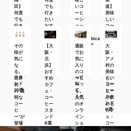
田】
でも
いコ
道】
何度
行き
ーヒ
美味
でも
たい
ーシ
しい
行き
おす
ョッ
コー
たい
すめ
プ
ヒー
おす
カフ
「%Arabica
を求
すめ
ェ＆
Kyoto(ア
めて
その
【大
通販
大
カフ
コー
ラビ
〜 お
味が
阪・
でお
阪・
ェ＆
ヒー
カキ
すす
気に
北
気に
アメ
コー
スタ
ョウ
めの
な
浜】
入り
村の
ヒー
ンド
ト)」
カフ
る。
おす
のコ
美味
スタ
って
ェ・
世界
すめ
ーヒ
しい
ンド
知っ
コー
初
カフ
ー
コー
15選
て
ヒー
の”透
ェ・
を。
ヒー
る？
スタ
明な
コー
人気
が飲
ンド
コー
ヒー
のオ
める
6選
ヒ
スタ
ンラ
カフ
ー”が
ンド
イン
ェ・
登場
8選
ショ
コー
ップ
ヒー