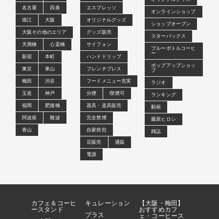
名古屋
四条
エスプレッソ
オンラインショップ
堀江
大阪
オリジナルグッズ
ショップオープン
大阪その他のエリア
グッズ販売
スターバックス
天満橋
心斎橋
サイフォン
ブルーボトルコーヒ
ー
新宿
本町
ハンドドリップ
ポップアップショッ
東京
東山
フレンチプレス
プ
梅田
渋谷
フードメニュー充実
ラジオ
玉造
神戸
分煙
喫煙可
ランキング
福岡
肥後橋
器具・道具販売
動画
阿波座
難波
完全禁煙
藤原ヒロシ
青山
自家焙煎
雑誌
豆販売
通販
電源
カフェ＆コーヒ
キュレーション
【大阪・梅田】
ースタンド
おすすめカフ
プラス
ェ・コーヒース