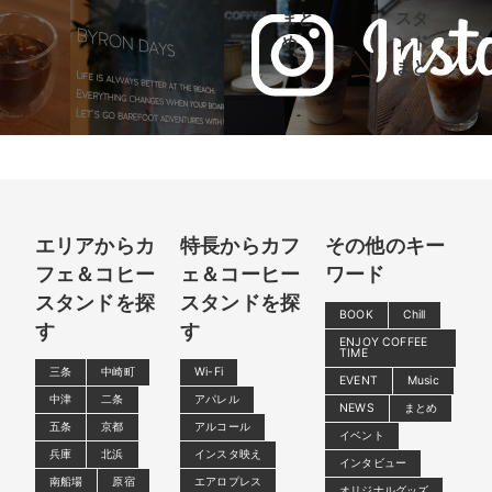
まと
スタ
め
ンド
まと
め
エリアからカ
特長からカフ
その他のキー
フェ＆コヒー
ェ＆コーヒー
ワード
スタンドを探
スタンドを探
BOOK
Chill
す
す
ENJOY COFFEE
TIME
三条
中崎町
Wi-Fi
EVENT
Music
中津
二条
アパレル
NEWS
まとめ
五条
京都
アルコール
イベント
兵庫
北浜
インスタ映え
インタビュー
南船場
原宿
エアロプレス
オリジナルグッズ