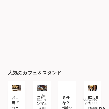
人気のカフェ＆スタンド
Unir
お目
スペ
意外
EXILE
阪急う
AMAZING
当て
シャ
な？
の
めだ本
COFFEE
はコ
ルテ
店10F
場所
The
OSAKA
TETSUYA