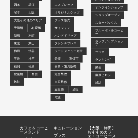
四条
堀江
エスプレッソ
オンラインショップ
塚本
大阪
オリジナルグッズ
ショップオープン
大阪その他のエリア
グッズ販売
スターバックス
天満橋
心斎橋
サイフォン
ブルーボトルコーヒ
ー
新宿
本町
ハンドドリップ
ポップアップショッ
東京
東山
フレンチプレス
プ
梅田
渋谷
フードメニュー充実
ラジオ
玉造
神戸
分煙
喫煙可
ランキング
福岡
福島
器具・道具販売
動画
肥後橋
西宮
完全禁煙
藤原ヒロシ
難波
自家焙煎
雑誌
豆販売
通販
電源
カフェ＆コーヒ
キュレーション
【大阪・梅田】
ースタンド
おすすめカフ
プラス
ェ・コーヒース