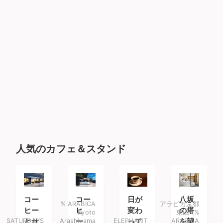
人気のカフェ＆スタンド
コー
コー
日が
八坂
% ARABICA
アラビカ京都
ヒー
ヒ
変わ
の塔
Kyoto
東山 (%
SATURDAYS
とサ
Arashiyama
ー、
ELEPHANT
って
ARABICA
を望