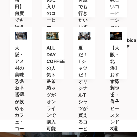
南禅
田】
入り
でも
いコ
寺に
何度
のコ
行き
ーヒ
でも
ーヒ
たい
ーシ
行き
ー
おす
ョッ
たい
を。
すめ
プ
おす
人気
カフ
「%Arabica
すめ
のオ
ェ＆
Kyoto(ア
大
ALL
夏
【大
カフ
ンラ
コー
ラビ
阪・
DAY
だ！
阪・
ェ＆
イン
ヒー
カキ
アメ
COFFEE
Tシ
北
コー
ショ
スタ
ョウ
村の
の人
ャツ
浜】
ヒー
ップ
ンド
ト)」
美味
気ト
だ！
おす
スタ
まと
って
しい
ート
オリ
すめ
ンド
め
知っ
コー
バッ
ジナ
カフ
15選
て
ヒー
グが
ルT
ェ・
る？
が飲
オン
シャ
コー
める
ライ
ツが
ヒー
カフ
ンで
買え
スタ
ェ・
購入
るコ
ンド
コー
可能
ーヒ
8選
ヒー
に！
ーシ