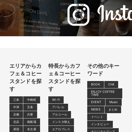
スタ
ョッ
ンド
プま
まと
とめ
め
エリアからカ
特長からカフ
その他のキー
フェ＆コヒー
ェ＆コーヒー
ワード
スタンドを探
スタンドを探
BOOK
Chill
す
す
ENJOY COFFEE
TIME
三条
中崎町
Wi-Fi
EVENT
Music
中津
五条
アパレル
NEWS
まとめ
京都
兵庫
アルコール
イベント
北浜
南船場
インスタ映え
インタビュー
原宿
名古屋
エアロプレス
オリジナルグッズ