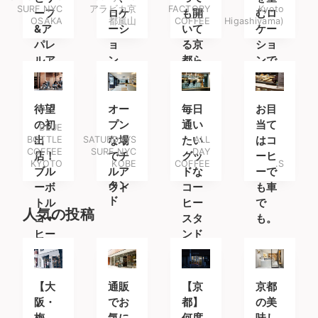
SURF NYC
アラビカ京
FACTORY
Kyoto
ーフ
ロケ
も開
むロ
OSAKA
都嵐山
COFFEE
Higashiyama)
&ア
ーシ
いて
ケー
パレ
ョ
る京
ショ
ルア
ン、
都ら
ンで
イテ
空間
しい
最高
ムを
の全
コー
のラ
楽し
てが
ヒー
テを
待望
オー
毎日
お目
みに
最高
ショ
の初
プン
通い
当て
BLUE
南船
なコ
ップ
BOTTLE
出
SATURDAYS
な場
たい
ALL
はコ
COFFEE
SURF NYC
DAY
場へ
ーヒ
店！
でチ
グッ
ーヒ
KYOTO
KOBE
COFFEE
.S
ース
ブル
ルア
ドな
ーで
タン
ーボ
ウト
コー
も車
ド
トル
ヒー
で
人気の投稿
コー
スタ
も。
ヒー
ンド
の関
西第
一号
【大
通販
【京
京都
は京
阪・
でお
都】
の美
都の
梅
気に
何度
味し