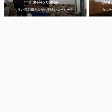
Stereo Coffee
CARB
良い音を聞きながら美味いコーヒーを
カルチ