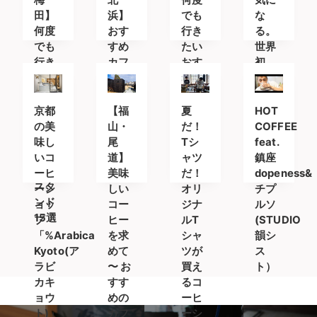
田】
浜】
でも
な
何度
おす
行き
る。
でも
すめ
たい
世界
行き
カフ
おす
初
たい
ェ・
すめ
の”透
おす
コー
カフ
明な
すめ
ヒー
ェ＆
コー
京都
【福
夏
HOT
カフ
スタ
コー
ヒ
の美
山・
だ！
COFFEE
ェ＆
ンド
ヒー
ー”が
味し
尾
Tシ
feat.
コー
8選
スタ
登場
いコ
道】
ャツ
鎮座
ヒー
ンド
ーヒ
美味
だ！
dopeness&
スタ
ーシ
しい
オリ
チプ
ンド
ョッ
コー
ジナ
ルソ
15選
プ
ヒー
ルT
(STUDIO
「%Arabica
を求
シャ
韻シ
Kyoto(ア
めて
ツが
ス
ラビ
〜 お
買え
ト）
カキ
すす
るコ
ョウ
めの
ーヒ
ト)」
カフ
ーシ