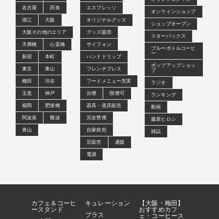
名古屋
四条
エスプレッソ
オンラインショップ
堀江
大阪
オリジナルグッズ
ショップオープン
大阪その他のエリア
グッズ販売
スターバックス
天満橋
心斎橋
サイフォン
ブルーボトルコーヒ
ー
新宿
本町
ハンドドリップ
ポップアップショッ
東京
東山
フレンチプレス
プ
梅田
渋谷
フードメニュー充実
ラジオ
玉造
神戸
分煙
喫煙可
ランキング
福岡
肥後橋
器具・道具販売
動画
阿波座
難波
完全禁煙
藤原ヒロシ
青山
自家焙煎
雑誌
豆販売
通販
電源
カフェ＆コーヒ
キュレーション
【大阪・梅田】
ースタンド
おすすめカフ
プラス
ェ・コーヒース