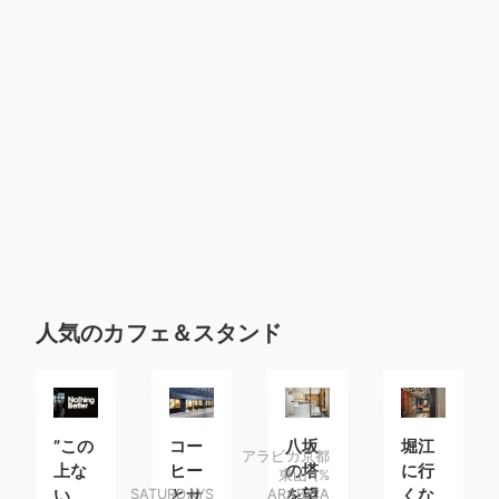
人気のカフェ＆スタンド
”この
コー
八坂
堀江
アラビカ京都
上な
ヒー
の塔
に行
東山 (%
い、
SATURDAYS
とサ
ARABICA
を望
くな