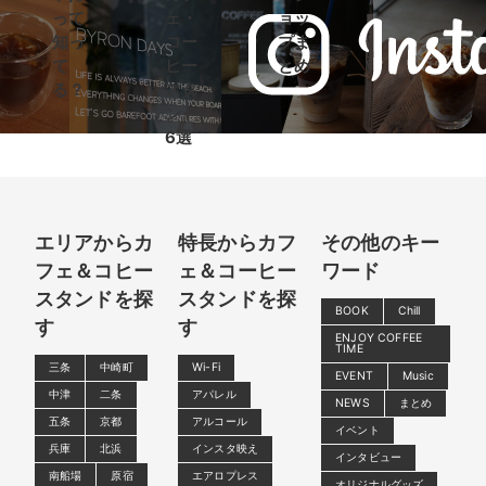
って
ェ・
ョッ
知っ
コー
プま
て
ヒー
とめ
る？
スタ
ンド
6選
エリアからカ
特長からカフ
その他のキー
フェ＆コヒー
ェ＆コーヒー
ワード
スタンドを探
スタンドを探
BOOK
Chill
す
す
ENJOY COFFEE
TIME
三条
中崎町
Wi-Fi
EVENT
Music
中津
二条
アパレル
NEWS
まとめ
五条
京都
アルコール
イベント
兵庫
北浜
インスタ映え
インタビュー
南船場
原宿
エアロプレス
オリジナルグッズ