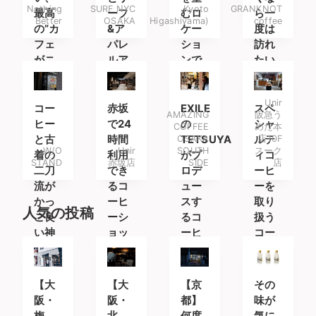
Nothing
SURF NYC
Kyoto
GRANKNOT
最高
ーフ
むロ
ら一
Better
OSAKA
Higashiyama)
coffee
の”カ
&ア
ケー
度は
フェ
パレ
ショ
訪れ
がニ
ルア
ンで
たい
ュー
イテ
最高
コー
バラ
ムを
のラ
ヒー
Unir
ンス
楽し
テを
スタ
コー
赤坂
EXILE
スペ
AMAZING
阪急う
原宿
みに
ンド
ヒー
で24
の
シャ
COFFEE
めだ本
の4
南船
と古
時間
OSAKA
TETSUYA
ルテ
店10F
W/O
Unir
SOUTH
スーク
階
場へ
着の
利用
がプ
ィコ
STAND
赤坂店
SIDE
店
に。
二刀
でき
ロデ
ーヒ
流が
るコ
ュー
ーを
かっ
ーヒ
スす
取り
人気の投稿
こ良
ーシ
るコ
扱う
い神
ョッ
ーヒ
コー
戸の
プ
ース
ヒー
コー
タン
専門
ヒー
ド
店
【大
【大
【京
その
スタ
阪・
阪・
都】
味が
ンド
梅
北
何度
気に