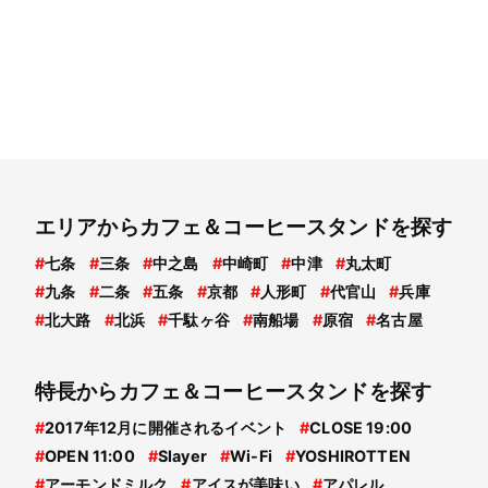
エリアからカフェ＆コーヒースタンドを探す
#
七条
#
三条
#
中之島
#
中崎町
#
中津
#
丸太町
#
九条
#
二条
#
五条
#
京都
#
人形町
#
代官山
#
兵庫
#
北大路
#
北浜
#
千駄ヶ谷
#
南船場
#
原宿
#
名古屋
特長からカフェ＆コーヒースタンドを探す
#
2017年12月に開催されるイベント
#
CLOSE 19:00
#
OPEN 11:00
#
Slayer
#
Wi-Fi
#
YOSHIROTTEN
#
アーモンドミルク
#
アイスが美味い
#
アパレル