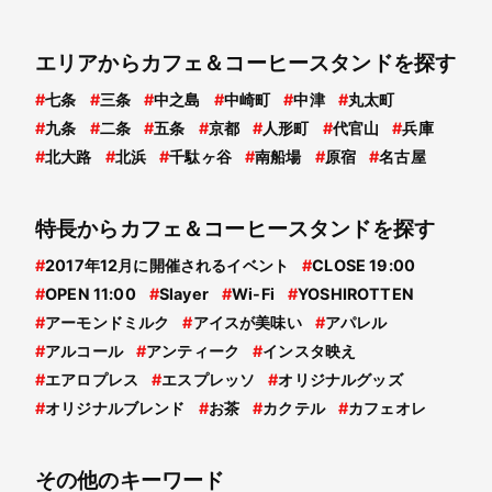
エリアからカフェ＆コーヒースタンドを探す
#
七条
#
三条
#
中之島
#
中崎町
#
中津
#
丸太町
#
九条
#
二条
#
五条
#
京都
#
人形町
#
代官山
#
兵庫
#
北大路
#
北浜
#
千駄ヶ谷
#
南船場
#
原宿
#
名古屋
特長からカフェ＆コーヒースタンドを探す
#
2017年12月に開催されるイベント
#
CLOSE 19:00
#
OPEN 11:00
#
Slayer
#
Wi-Fi
#
YOSHIROTTEN
#
アーモンドミルク
#
アイスが美味い
#
アパレル
#
アルコール
#
アンティーク
#
インスタ映え
#
エアロプレス
#
エスプレッソ
#
オリジナルグッズ
#
オリジナルブレンド
#
お茶
#
カクテル
#
カフェオレ
その他のキーワード