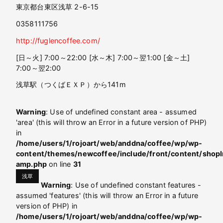
東京都台東区浅草 2-6-15
0358111756
http://fuglencoffee.com/
[日～火] 7:00～22:00 [水～木] 7:00～翌1:00 [金～土]
7:00～翌2:00
浅草駅（つくばＥＸＰ）から141m
Warning
: Use of undefined constant area - assumed
'area' (this will throw an Error in a future version of PHP)
in
/home/users/1/rojoart/web/anddna/coffee/wp/wp-
content/themes/newcoffee/include/front/content/shopI
amp.php
on line
31
浅草
Warning
: Use of undefined constant features -
assumed 'features' (this will throw an Error in a future
version of PHP) in
/home/users/1/rojoart/web/anddna/coffee/wp/wp-