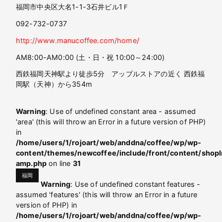
福岡市中央区大名1-1-3石井ビル1Ｆ
092-732-0737
http://www.manucoffee.com/home/
AM8:00-AM0:00 (土・日・祝 10:00～24:00)
西鉄福岡天神駅より徒歩5分 アップルストアの近く 西鉄福
岡駅（天神）から354m
Warning
: Use of undefined constant area - assumed
'area' (this will throw an Error in a future version of PHP)
in
/home/users/1/rojoart/web/anddna/coffee/wp/wp-
content/themes/newcoffee/include/front/content/shopI
amp.php
on line
31
福岡
Warning
: Use of undefined constant features -
assumed 'features' (this will throw an Error in a future
version of PHP) in
/home/users/1/rojoart/web/anddna/coffee/wp/wp-