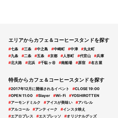
エリアからカフェ＆コーヒースタンドを探す
#
七条
#
三条
#
中之島
#
中崎町
#
中津
#
丸太町
#
九条
#
二条
#
五条
#
京都
#
人形町
#
代官山
#
兵庫
#
北大路
#
北浜
#
千駄ヶ谷
#
南船場
#
原宿
#
名古屋
特長からカフェ＆コーヒースタンドを探す
#
2017年12月に開催されるイベント
#
CLOSE 19:00
#
OPEN 11:00
#
Slayer
#
Wi-Fi
#
YOSHIROTTEN
#
アーモンドミルク
#
アイスが美味い
#
アパレル
#
アルコール
#
アンティーク
#
インスタ映え
#
エアロプレス
#
エスプレッソ
#
オリジナルグッズ