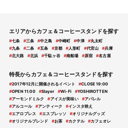
エリアからカフェ＆コーヒースタンドを探す
#
七条
#
三条
#
中之島
#
中崎町
#
中津
#
丸太町
#
九条
#
二条
#
五条
#
京都
#
人形町
#
代官山
#
兵庫
#
北大路
#
北浜
#
千駄ヶ谷
#
南船場
#
原宿
#
名古屋
特長からカフェ＆コーヒースタンドを探す
#
2017年12月に開催されるイベント
#
CLOSE 19:00
#
OPEN 11:00
#
Slayer
#
Wi-Fi
#
YOSHIROTTEN
#
アーモンドミルク
#
アイスが美味い
#
アパレル
#
アルコール
#
アンティーク
#
インスタ映え
#
エアロプレス
#
エスプレッソ
#
オリジナルグッズ
#
オリジナルブレンド
#
お茶
#
カクテル
#
カフェオレ