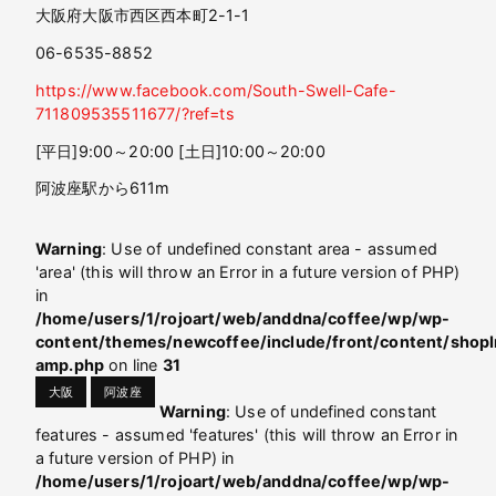
大阪府大阪市西区西本町2-1-1
06-6535-8852
https://www.facebook.com/South-Swell-Cafe-
711809535511677/?ref=ts
[平日]9:00～20:00 [土日]10:00～20:00
阿波座駅から611m
Warning
: Use of undefined constant area - assumed
'area' (this will throw an Error in a future version of PHP)
in
/home/users/1/rojoart/web/anddna/coffee/wp/wp-
content/themes/newcoffee/include/front/content/shopI
amp.php
on line
31
大阪
阿波座
Warning
: Use of undefined constant
features - assumed 'features' (this will throw an Error in
a future version of PHP) in
/home/users/1/rojoart/web/anddna/coffee/wp/wp-