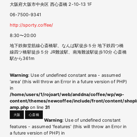
大阪府大阪市中央区 西心斎橋 2-10-13 1F
06-7500-9341
http://sporty.coffee/
8:30〜20:00
地下鉄御堂筋線心斎橋駅、なんば駅徒歩５分 地下鉄四つ橋
線四ツ橋駅徒歩５分 JR難波駅、南海難波駅徒歩10分 心斎橋
駅から361m
Warning
: Use of undefined constant area - assumed
'area' (this will throw an Error in a future version of PHP)
in
/home/users/1/rojoart/web/anddna/coffee/wp/wp-
content/themes/newcoffee/include/front/content/shopI
amp.php
on line
31
大阪
心斎橋
Warning
: Use of undefined constant
features - assumed 'features' (this will throw an Error in
a future version of PHP) in