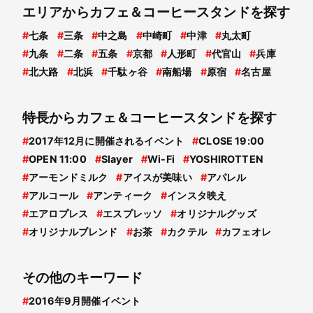
エリアからカフェ＆コーヒースタンドを探す
#
七条
#
三条
#
中之島
#
中崎町
#
中津
#
丸太町
#
九条
#
二条
#
五条
#
京都
#
人形町
#
代官山
#
兵庫
#
北大路
#
北浜
#
千駄ヶ谷
#
南船場
#
原宿
#
名古屋
特長からカフェ＆コーヒースタンドを探す
#
2017年12月に開催されるイベント
#
CLOSE 19:00
#
OPEN 11:00
#
Slayer
#
Wi-Fi
#
YOSHIROTTEN
#
アーモンドミルク
#
アイスが美味い
#
アパレル
#
アルコール
#
アンティーク
#
インスタ映え
#
エアロプレス
#
エスプレッソ
#
オリジナルグッズ
#
オリジナルブレンド
#
お茶
#
カクテル
#
カフェオレ
その他のキーワード
#
2016年9月開催イベント