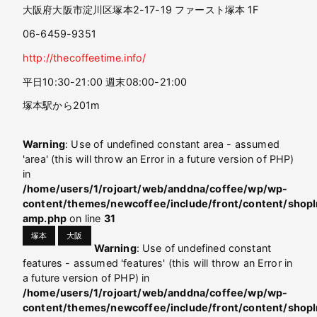
大阪府大阪市淀川区塚本2-17-19 ファースト塚本 1F
06-6459-9351
http://thecoffeetime.info/
平日10:30-21:00 週末08:00-21:00
塚本駅から201m
Warning
: Use of undefined constant area - assumed
'area' (this will throw an Error in a future version of PHP)
in
/home/users/1/rojoart/web/anddna/coffee/wp/wp-
content/themes/newcoffee/include/front/content/shopI
amp.php
on line
31
塚本
大阪
Warning
: Use of undefined constant
features - assumed 'features' (this will throw an Error in
a future version of PHP) in
/home/users/1/rojoart/web/anddna/coffee/wp/wp-
content/themes/newcoffee/include/front/content/shopI