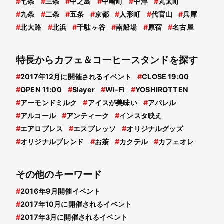
#
七条
#
三条
#
中之島
#
中崎町
#
中津
#
丸太町
#
九条
#
二条
#
五条
#
京都
#
人形町
#
代官山
#
兵庫
#
北大路
#
北浜
#
千駄ヶ谷
#
南船場
#
原宿
#
名古屋
特長からカフェ＆コーヒースタンドを探す
#
2017年12月に開催されるイベント
#
CLOSE 19:00
#
OPEN 11:00
#
Slayer
#
Wi-Fi
#
YOSHIROTTEN
#
アーモンドミルク
#
アイスが美味い
#
アパレル
#
アルコール
#
アンティーク
#
インスタ映え
#
エアロプレス
#
エスプレッソ
#
オリジナルグッズ
#
オリジナルブレンド
#
お茶
#
カクテル
#
カフェオレ
その他のキーワード
#
2016年9月開催イベント
#
2017年10月に開催されるイベント
#
2017年3月に開催されるイベント