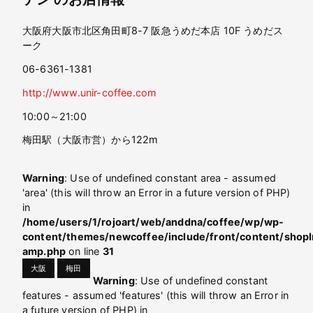
大阪府大阪市北区角田町8-7 阪急うめだ本店 10F うめだス
ーク
06-6361-1381
http://www.unir-coffee.com
10:00～21:00
梅田駅（大阪市営）から122m
Warning
: Use of undefined constant area - assumed
'area' (this will throw an Error in a future version of PHP)
in
/home/users/1/rojoart/web/anddna/coffee/wp/wp-
content/themes/newcoffee/include/front/content/shopI
amp.php
on line
31
大阪
梅田
Warning
: Use of undefined constant
features - assumed 'features' (this will throw an Error in
a future version of PHP) in