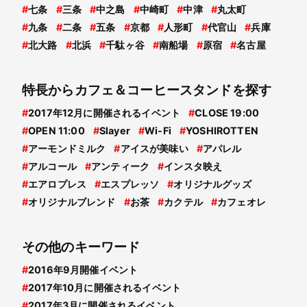
#
七条
#
三条
#
中之島
#
中崎町
#
中津
#
丸太町
#
九条
#
二条
#
五条
#
京都
#
人形町
#
代官山
#
兵庫
#
北大路
#
北浜
#
千駄ヶ谷
#
南船場
#
原宿
#
名古屋
特長からカフェ＆コーヒースタンドを探す
#
2017年12月に開催されるイベント
#
CLOSE 19:00
#
OPEN 11:00
#
Slayer
#
Wi-Fi
#
YOSHIROTTEN
#
アーモンドミルク
#
アイスが美味い
#
アパレル
#
アルコール
#
アンティーク
#
インスタ映え
#
エアロプレス
#
エスプレッソ
#
オリジナルグッズ
#
オリジナルブレンド
#
お茶
#
カクテル
#
カフェオレ
その他のキーワード
#
2016年9月開催イベント
#
2017年10月に開催されるイベント
#
2017年3月に開催されるイベント