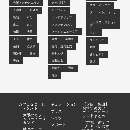
大阪その他のエリア
グッズ販売
スターバックス
天満橋
心斎橋
サイフォン
ブルーボトルコーヒ
ー
新宿
本町
ハンドドリップ
ポップアップショッ
東京
東山
フレンチプレス
プ
梅田
渋谷
フードメニュー充実
ラジオ
玉造
神戸
分煙
喫煙可
ランキング
福岡
肥後橋
器具・道具販売
動画
阿波座
難波
完全禁煙
藤原ヒロシ
青山
自家焙煎
雑誌
豆販売
通販
電源
カフェ＆コーヒ
キュレーション
【大阪・梅田】
ースタンド
おすすめカフ
プラス
ェ・コーヒース
大阪のカフェ
タンドまとめ
ハウツー
＆コーヒース
タンド
【京都】何度で
レポート
も行きたいおす
神戸のカフェ
すめカフェ・コ