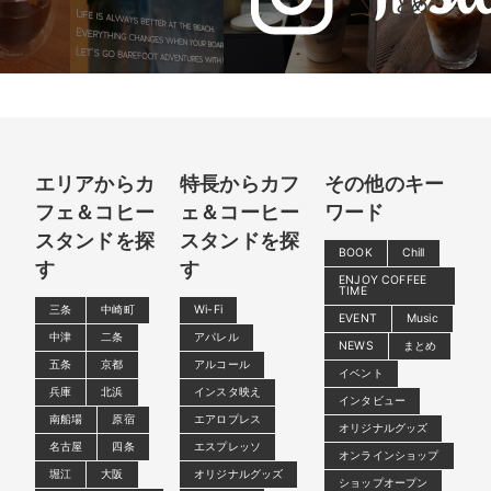
とめ
エリアからカ
特長からカフ
その他のキー
フェ＆コヒー
ェ＆コーヒー
ワード
スタンドを探
スタンドを探
BOOK
Chill
す
す
ENJOY COFFEE
TIME
三条
中崎町
Wi-Fi
EVENT
Music
中津
二条
アパレル
NEWS
まとめ
五条
京都
アルコール
イベント
兵庫
北浜
インスタ映え
インタビュー
南船場
原宿
エアロプレス
オリジナルグッズ
名古屋
四条
エスプレッソ
オンラインショップ
堀江
大阪
オリジナルグッズ
ショップオープン