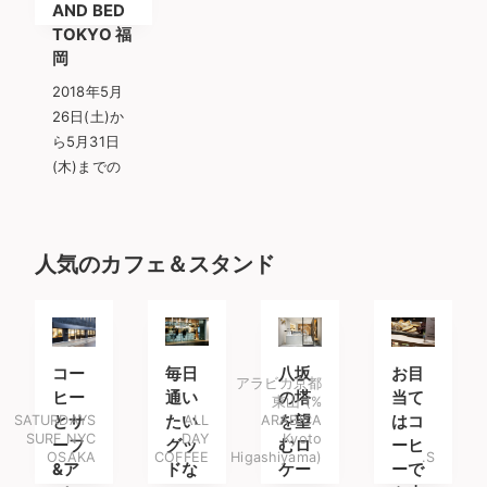
AND BED
TOKYO 福
岡
2018年5月
26日(土)か
ら5月31日
(木)までの
人気のカフェ＆スタンド
コー
毎日
八坂
お目
アラビカ京都
ヒー
通い
の塔
当て
東山 (%
SATURDAYS
とサ
たい
ALL
ARABICA
を望
はコ
SURF NYC
DAY
Kyoto
ーフ
グッ
むロ
ーヒ
OSAKA
COFFEE
Higashiyama)
.S
&ア
ドな
ケー
ーで