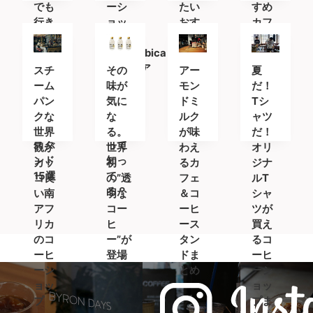
でも
ーシ
たい
すめ
行き
ョッ
おす
カフ
たい
プ
すめ
ェ・
おす
「%Arabica
カフ
コー
すめ
Kyoto(ア
ェ＆
ヒー
スチ
その
アー
夏
カフ
ラビ
コー
スタ
ーム
味が
モン
だ！
ェ＆
カキ
ヒー
ンド
パン
気に
ドミ
Tシ
コー
ョウ
スタ
8選
クな
な
ルク
ャツ
ヒー
ト)」
ンド
世界
る。
が味
だ！
スタ
って
観が
世界
わえ
オリ
ンド
知っ
カッ
初
るカ
ジナ
15選
て
コ良
の”透
フェ
ルT
る？
い南
明な
＆コ
シャ
アフ
コー
ーヒ
ツが
リカ
ヒ
ース
買え
のコ
ー”が
タン
るコ
ーヒ
登場
ドま
ーヒ
ーシ
とめ
ーシ
ョッ
ョッ
プ
プま