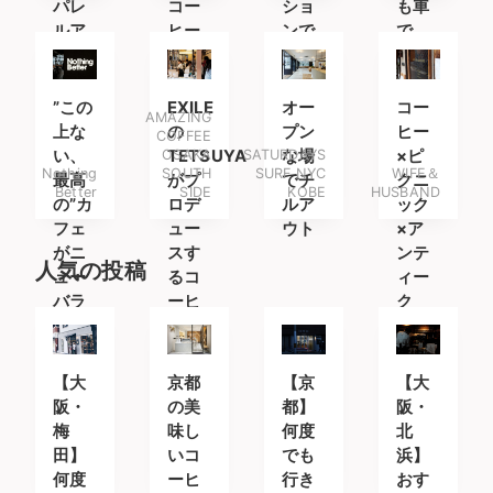
パレ
コー
ショ
も車
ルア
ヒー
ンで
で
イテ
スタ
最高
も。
ムを
ンド
のラ
楽し
テを
”この
EXILE
オー
コー
AMAZING
みに
上な
の
プン
ヒー
COFFEE
南船
い、
OSAKA
TETSUYA
SATURDAYS
な場
×ピ
Nothing
SOUTH
SURF NYC
WIFE＆
場へ
最高
がプ
でチ
クニ
Better
SIDE
KOBE
HUSBAND
の”カ
ロデ
ルア
ック
フェ
ュー
ウト
×ア
がニ
スす
ンテ
人気の投稿
ュー
るコ
ィー
バラ
ーヒ
ク
ンス
ース
原宿
タン
の4
ド
【大
京都
【京
【大
階
阪・
の美
都】
阪・
に。
梅
味し
何度
北
田】
いコ
でも
浜】
何度
ーヒ
行き
おす