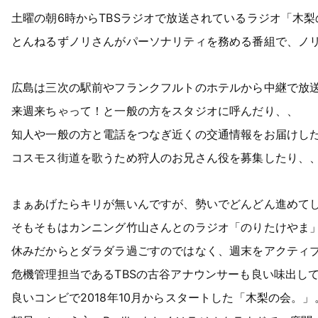
土曜の朝6時からTBSラジオで放送されているラジオ「木
とんねるずノリさんがパーソナリティを務める番組で、ノ
広島は三次の駅前やフランクフルトのホテルから中継で放
来週来ちゃって！と一般の方をスタジオに呼んだり、、
知人や一般の方と電話をつなぎ近くの交通情報をお届けし
コスモス街道を歌うため狩人のお兄さん役を募集したり、
まぁあげたらキリが無いんですが、勢いでどんどん進めて
そもそもはカンニング竹山さんとのラジオ「のりたけやま
休みだからとダラダラ過ごすのではなく、週末をアクティ
危機管理担当であるTBSの古谷アナウンサーも良い味出し
良いコンビで2018年10月からスタートした「木梨の会。」