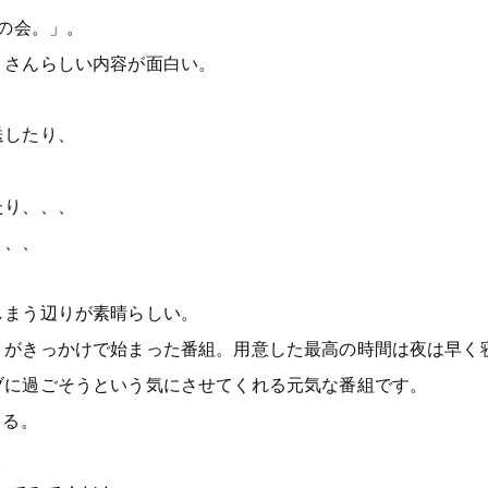
梨の会。」。
リさんらしい内容が面白い。
送したり、
たり、、、
、、、
しまう辺りが素晴らしい。
」がきっかけで始まった番組。用意した最高の時間は夜は早く
ブに過ごそうという気にさせてくれる元気な番組です。
てる。
。