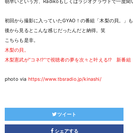
朝早いという方、Radikoもしくはラジオクラウドで一度
初回から撮影に入っていたGYAO！の番組「木梨の貝。」
後から見るとこんな感じだったんだと納得。笑
こちらも是非。
木梨の貝。
木梨憲武が”コネ!?”で視聴者の夢を次々と叶える!? 新番
photo via
https://www.tbsradio.jp/kinashi/
ツイート
シェアする