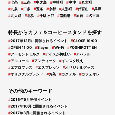
#
七条
#
三条
#
中之島
#
中崎町
#
中津
#
丸太町
#
九条
#
二条
#
五条
#
京都
#
人形町
#
代官山
#
兵庫
#
北大路
#
北浜
#
千駄ヶ谷
#
南船場
#
原宿
#
名古屋
特長からカフェ＆コーヒースタンドを探す
#
2017年12月に開催されるイベント
#
CLOSE 19:00
#
OPEN 11:00
#
Slayer
#
Wi-Fi
#
YOSHIROTTEN
#
アーモンドミルク
#
アイスが美味い
#
アパレル
#
アルコール
#
アンティーク
#
インスタ映え
#
エアロプレス
#
エスプレッソ
#
オリジナルグッズ
#
オリジナルブレンド
#
お茶
#
カクテル
#
カフェオレ
その他のキーワード
#
2016年9月開催イベント
#
2017年10月に開催されるイベント
#
2017年3月に開催されるイベント