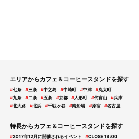
エリアからカフェ＆コーヒースタンドを探す
#
七条
#
三条
#
中之島
#
中崎町
#
中津
#
丸太町
#
九条
#
二条
#
五条
#
京都
#
人形町
#
代官山
#
兵庫
#
北大路
#
北浜
#
千駄ヶ谷
#
南船場
#
原宿
#
名古屋
特長からカフェ＆コーヒースタンドを探す
#
2017年12月に開催されるイベント
#
CLOSE 19:00