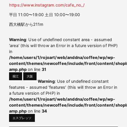
https://www.instagram.com/cafe_no_/
平日 11:00〜19:00 土日 10:00〜19:00
西大橋駅から211m
Warning
: Use of undefined constant area - assumed
'area' (this will throw an Error in a future version of PHP)
in
/home/users/1/rojoart/web/anddna/coffee/wp/wp-
content/themes/newcoffee/include/front/content/shopI
amp.php
on line
31
堀江
大阪
Warning
: Use of undefined constant
features - assumed 'features' (this will throw an Error in
a future version of PHP) in
/home/users/1/rojoart/web/anddna/coffee/wp/wp-
content/themes/newcoffee/include/front/content/shopI
amp.php
on line
34
エスプレッソ