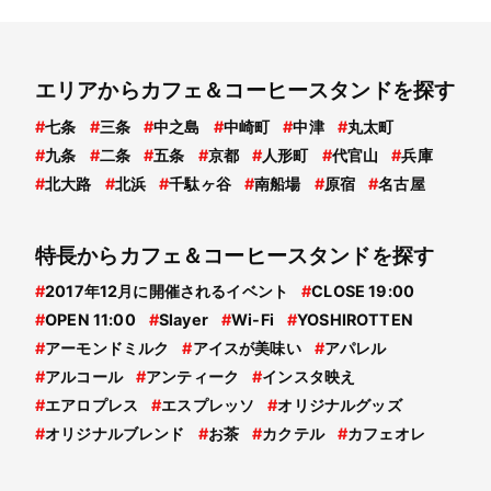
エリアからカフェ＆コーヒースタンドを探す
#
七条
#
三条
#
中之島
#
中崎町
#
中津
#
丸太町
#
九条
#
二条
#
五条
#
京都
#
人形町
#
代官山
#
兵庫
#
北大路
#
北浜
#
千駄ヶ谷
#
南船場
#
原宿
#
名古屋
特長からカフェ＆コーヒースタンドを探す
#
2017年12月に開催されるイベント
#
CLOSE 19:00
#
OPEN 11:00
#
Slayer
#
Wi-Fi
#
YOSHIROTTEN
#
アーモンドミルク
#
アイスが美味い
#
アパレル
#
アルコール
#
アンティーク
#
インスタ映え
#
エアロプレス
#
エスプレッソ
#
オリジナルグッズ
#
オリジナルブレンド
#
お茶
#
カクテル
#
カフェオレ