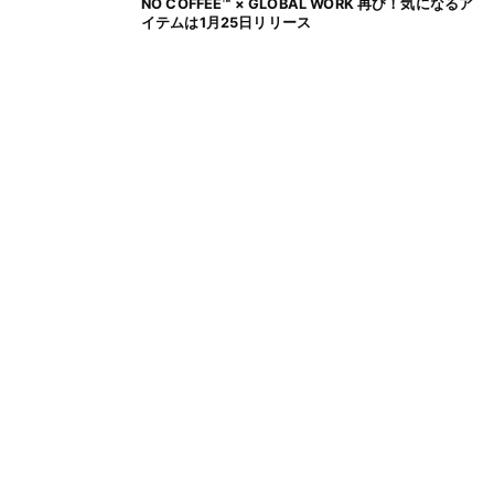
NO COFFEE™ × GLOBAL WORK 再び！気になるア
イテムは1月25日リリース