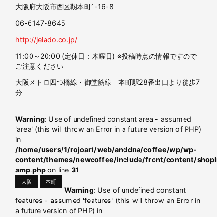
大阪府大阪市西区靱本町1-16-8
06-6147-8645
http://jelado.co.jp/
11:00～20:00 (定休日：木曜日) ※投稿時点の情報ですので
ご注意ください
大阪メトロ四つ橋線・御堂筋線 本町駅28番出口より徒歩7
分
Warning
: Use of undefined constant area - assumed
'area' (this will throw an Error in a future version of PHP)
in
/home/users/1/rojoart/web/anddna/coffee/wp/wp-
content/themes/newcoffee/include/front/content/shopI
amp.php
on line
31
大阪
本町
Warning
: Use of undefined constant
features - assumed 'features' (this will throw an Error in
a future version of PHP) in