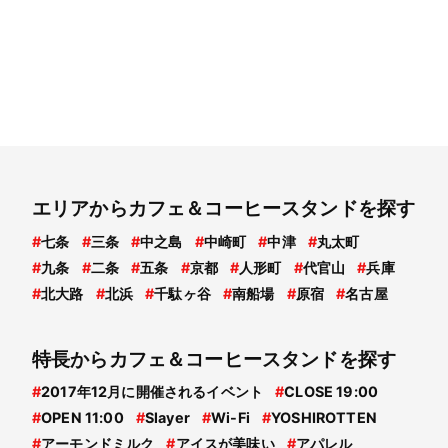
エリアからカフェ＆コーヒースタンドを探す
#
七条
#
三条
#
中之島
#
中崎町
#
中津
#
丸太町
#
九条
#
二条
#
五条
#
京都
#
人形町
#
代官山
#
兵庫
#
北大路
#
北浜
#
千駄ヶ谷
#
南船場
#
原宿
#
名古屋
特長からカフェ＆コーヒースタンドを探す
#
2017年12月に開催されるイベント
#
CLOSE 19:00
#
OPEN 11:00
#
Slayer
#
Wi-Fi
#
YOSHIROTTEN
#
アーモンドミルク
#
アイスが美味い
#
アパレル