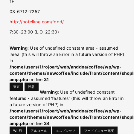
1F
03-6712-7257
http://hotelkoe.com/food/
7:30-23:00 (L.O. 22:30)
Warning
: Use of undefined constant area - assumed
'area' (this will throw an Error in a future version of PHP)
in
/home/users/1/rojoart/web/anddna/coffee/wp/wp-
content/themes/newcoffee/include/front/content/shopI
amp.php
on line
31
東京
渋谷
Warning
: Use of undefined constant
features - assumed 'features' (this will throw an Error in
a future version of PHP) in
/home/users/1/rojoart/web/anddna/coffee/wp/wp-
content/themes/newcoffee/include/front/content/shopI
amp.php
on line
34
Wi-Fi
アルコール
エスプレッソ
フードメニュー充実