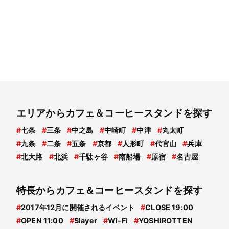
エリアからカフェ＆コーヒースタンドを探す
#
七条
#
三条
#
中之島
#
中崎町
#
中津
#
丸太町
#
九条
#
二条
#
五条
#
京都
#
人形町
#
代官山
#
兵庫
#
北大路
#
北浜
#
千駄ヶ谷
#
南船場
#
原宿
#
名古屋
特長からカフェ＆コーヒースタンドを探す
#
2017年12月に開催されるイベント
#
CLOSE 19:00
#
OPEN 11:00
#
Slayer
#
Wi-Fi
#
YOSHIROTTEN