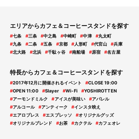
エリアからカフェ＆コーヒースタンドを探す
#
七条
#
三条
#
中之島
#
中崎町
#
中津
#
丸太町
#
九条
#
二条
#
五条
#
京都
#
人形町
#
代官山
#
兵庫
#
北大路
#
北浜
#
千駄ヶ谷
#
南船場
#
原宿
#
名古屋
特長からカフェ＆コーヒースタンドを探す
#
2017年12月に開催されるイベント
#
CLOSE 19:00
#
OPEN 11:00
#
Slayer
#
Wi-Fi
#
YOSHIROTTEN
#
アーモンドミルク
#
アイスが美味い
#
アパレル
#
アルコール
#
アンティーク
#
インスタ映え
#
エアロプレス
#
エスプレッソ
#
オリジナルグッズ
#
オリジナルブレンド
#
お茶
#
カクテル
#
カフェオレ