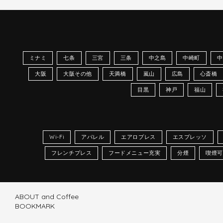
ミナミ
七条
三宮
三条
中之島
中崎町
中
大阪
大阪その他
天満橋
嵐山
広島
心斎橋
目黒
神戸
福山
Wi-Fi
アパレル
エアロプレス
エスプレッソ
フレンチプレス
フードメニュー充実
分煙
喫煙可
ABOUT and Coffee
BOOKMARK