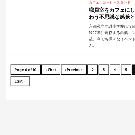
カフェ・コーヒースタンド
職員室をカフェにした「
わう不思議な感覚と
京都私立立誠小学校は18
1927年に現存する鉄筋コ
後、今でも様々なイベント
ん、
Page 6 of 10
« First
‹ Previous
2
3
4
5
Last »