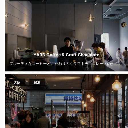
YARD Coffee & Craft Chocolate
フルーティなコーヒーとこだわりのクラフトチョコレートの相性は抜群◎
大阪
難波