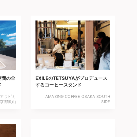
空間の全
EXILEのTETSUYAがプロデュース
ド
するコーヒースタンド
ma アラビカ
AMAZING COFFEE OSAKA SOUTH
京都嵐山
SIDE