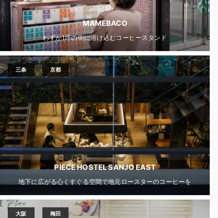
MAMEBACO
わずか1坪の街に溶け込むコーヒースタンド
三条
京都
PIECE HOSTEL SANJO EAST
地下に広がる心くすぐる空間で地元ロースターのコーヒーを
大阪
梅田