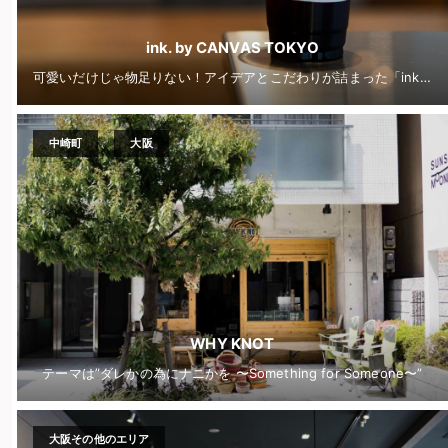
ink. by CANVAS TOKYO
可愛いだけじゃ物足りない！アイデアとこだわりが詰まった「ink. by CANVAS TOKYO」
中崎町
大阪
WHY KNOT
テーマは”ダレかの為にナニかを 〜Something for Someone〜”
大阪その他のエリア