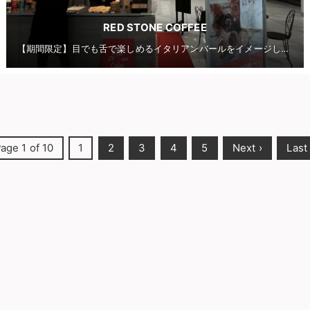
RED STONE COFFEE
【期間限定】目でも舌で楽しめるイタリアンバールをイメージしたコーヒーショップ
age 1 of 10
1
2
3
4
5
Next ›
Last