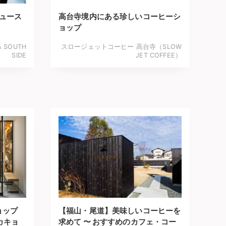
デュース
高台寺境内にある珍しいコーヒーシ
ョップ
A SOUTH
スロージェットコーヒー 高台寺（SLOW
SIDE
JET COFFEE）
ョップ
【福山・尾道】美味しいコーヒーを
゙カキョ
求めて 〜 おすすめのカフェ・コー