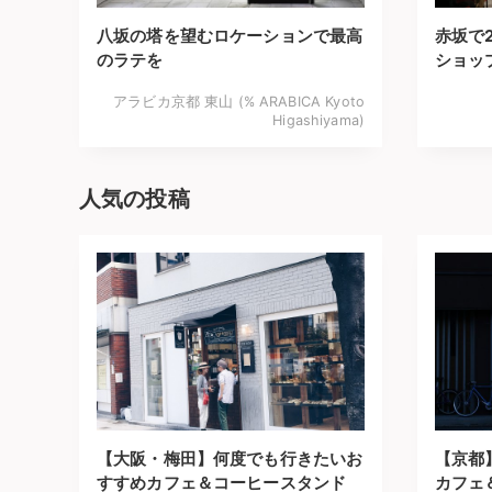
八坂の塔を望むロケーションで最高
赤坂で
のラテを
ショッ
アラビカ京都 東山 (% ARABICA Kyoto
Higashiyama)
人気の投稿
【大阪・梅田】何度でも行きたいお
【京都
すすめカフェ＆コーヒースタンド
カフェ