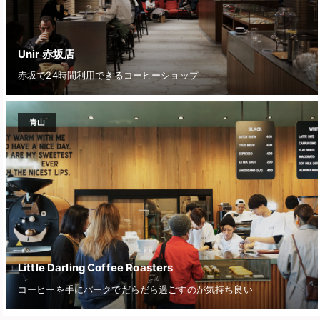
Unir 赤坂店
赤坂で24時間利用できるコーヒーショップ
青山
Little Darling Coffee Roasters
コーヒーを手にパークでだらだら過ごすのが気持ち良い