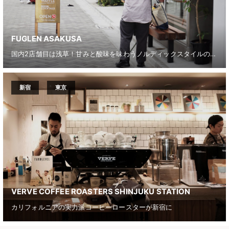
FUGLEN ASAKUSA
国内2店舗目は浅草！甘みと酸味を味わうノルディックスタイルの浅煎りコーヒーを
新宿
東京
VERVE COFFEE ROASTERS SHINJUKU STATION
カリフォルニアの実力派コーヒーロースターが新宿に