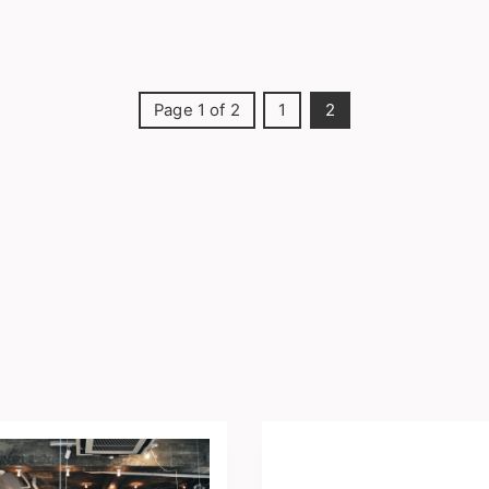
Page 1 of 2
1
2