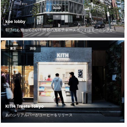
koe lobby
朝活にも持ってこい！渋谷のカルチャースポットはモーニングがおすすめ？
東京
渋谷
KITH Treats Tokyo
あのシリアルバーがコーヒーをリリース