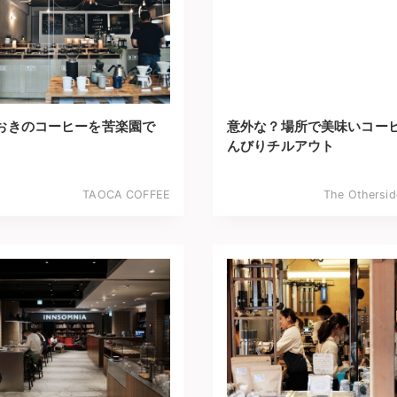
おきのコーヒーを苦楽園で
意外な？場所で美味いコー
んびりチルアウト
TAOCA COFFEE
The Othersid