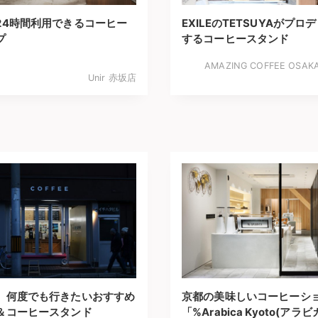
24時間利用できるコーヒー
EXILEのTETSUYAがプロ
プ
するコーヒースタンド
AMAZING COFFEE OSAK
Unir 赤坂店
】何度でも行きたいおすすめ
京都の美味しいコーヒーシ
＆コーヒースタンド
「%Arabica Kyoto(アラヒ