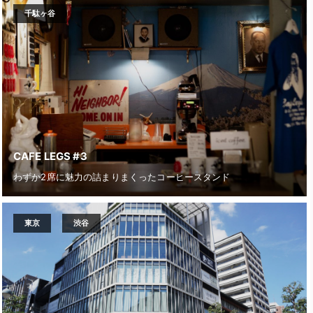
千駄ヶ谷
CAFE LEGS #3
わずか2席に魅力の詰まりまくったコーヒースタンド
東京
渋谷