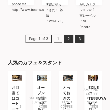
photo via
季節がやっ
がサカナク
http://www.beams.c
てきた！ 雑
ションの主
誌
宰レーベル
「POPEYE」
「NF
Record
Page 1 of 3
1
2
3
人気のカフェ＆スタンド
お目
オー
とっ
EXILE
AMAZING
当て
プン
てお
の
COFFEE
はコ
SATURDAYS
な場
きの
OSAKA
TETSUYA
SURF NYC
TAOCA
SOUTH
ーヒ
でチ
コー
がプ
.S
KOBE
COFFEE
SIDE
ーで
ルア
ヒー
ロデ