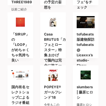
THREE1989
の予定の妄
フェ”をチ
想を
ェック
以前ご紹介
一度行った
2018年6月
したライフ
だけでその
23日に発売
スタイルレ
魅力に取り
の「SAVVY
ーベル
憑かれてし
2018年
「Chilly
「SIRUP」
Casa
tofubeats
まった福
の
BRUTUS「カ
版建物探訪
岡。
「LOOP」
フェとロー
tofubeats
がめちゃく
スター」特
@
ちゃ気持ち
集 おかげ
Licaxxx’s
良い
で脳内は完
studio-
全に旅モー
Show
たまたまた
ドに。
Your
耳にした
Room#1-
SNSなんか
「SIRUP」
まさに
を眺めてく
の「LOOP」
国内有名セ
POPEYE®
slumbers
「tofubeats」
るとかなり
という
レクトショ
ガールフレ
| 藤原ヒロ
の建物探
の方が手に
ップによる
ンド’18
シ
訪。
取ったのが
ラジオ番組
今年もこの
藤原ヒロシ
「McGuffi