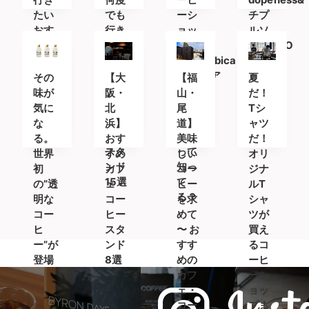
たい
でも
ーシ
チプ
おす
行き
ョッ
ルソ
すめ
たい
プ
(STUDIO
カフ
おす
「%Arabica
韻シ
ェ＆
すめ
Kyoto(ア
ス
その
【大
【福
夏
コー
カフ
ラビ
ト）
味が
阪・
山・
だ！
ヒー
ェ＆
カキ
気に
北
尾
Tシ
スタ
コー
ョウ
な
浜】
道】
ャツ
ンド
ヒー
ト)」
る。
おす
美味
だ！
スタ
って
世界
すめ
しい
オリ
ンド
知っ
初
カフ
コー
ジナ
15選
て
の”透
ェ・
ヒー
ルT
る？
明な
コー
を求
シャ
コー
ヒー
めて
ツが
ヒ
スタ
〜 お
買え
ー”が
ンド
すす
るコ
登場
8選
めの
ーヒ
カフ
ーシ
ェ・
ョッ
コー
プま