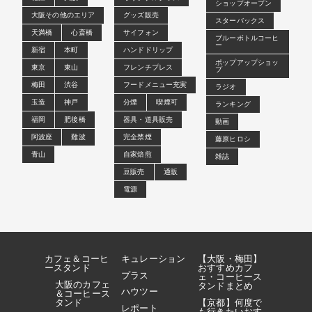
ショップオープン
大阪その他のエリア
グッズ販売
スターバックス
天満橋
心斎橋
サイフォン
ブルーボトルコーヒ
ー
新宿
本町
ハンドドリップ
ポップアップショッ
東京
東山
フレンチプレス
プ
梅田
渋谷
フードメニュー充実
ラジオ
玉造
神戸
分煙
喫煙可
ランキング
福岡
肥後橋
器具・道具販売
動画
阿波座
難波
完全禁煙
藤原ヒロシ
青山
自家焙煎
雑誌
豆販売
通販
電源
カフェ＆コーヒ
キュレーション
【大阪・梅田】
ースタンド
おすすめカフ
プラス
ェ・コーヒース
大阪のカフェ
タンドまとめ
ハウツー
＆コーヒース
タンド
【京都】何度で
レポート
も行きたいおす