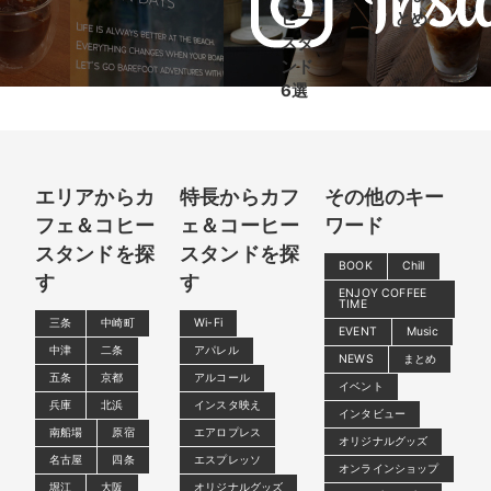
ヒー
とめ
スタ
ンド
6選
エリアからカ
特長からカフ
その他のキー
フェ＆コヒー
ェ＆コーヒー
ワード
スタンドを探
スタンドを探
BOOK
Chill
す
す
ENJOY COFFEE
TIME
三条
中崎町
Wi-Fi
EVENT
Music
中津
二条
アパレル
NEWS
まとめ
五条
京都
アルコール
イベント
兵庫
北浜
インスタ映え
インタビュー
南船場
原宿
エアロプレス
オリジナルグッズ
名古屋
四条
エスプレッソ
オンラインショップ
堀江
大阪
オリジナルグッズ