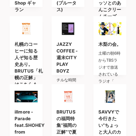
Shop ギャ
(ブルータ
ッソとのあ
ラン
ス)
んこクリー
ムチーズ
あのショッ
定番特集と
「パンとエ
プではどん
もなってい
スプレッソ
なBGMが流
るBRUTUS
と」と言え
れているの
のコーヒー
札幌のコー
JAZZY
木梨の会。
ば”ムー”と
だろう…？
特集「お
ヒーに知る
COFFEE -
土曜の朝6時
いう食パン
人ぞ知る歴
週末CITY
からTBSラ
史あり。
PLAY
ジオで放送
BRUTUS「札
BOYZ
されている
幌の正解」
チルな時間
ラジオ「
はこちらも
のお供にぴ
大正解
ったりな
BRUTUSの
「JAZZY
特集「福岡
COFFE
illmore -
BRUTUS
SAVVYで
の正解」に
Parade
の福岡特
今行きた
続いてこち
feat.SHOHEY
集”福岡の
い”ちょっ
らも大正
from
正解”で夏
と大人のカ