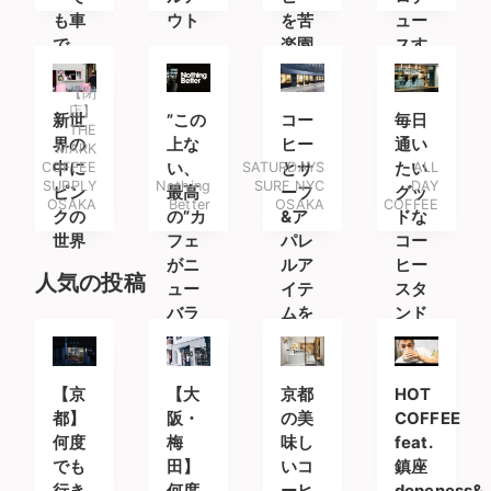
も車
ウト
を苦
ュー
で
楽園
スす
も。
で
るコ
ーヒ
【閉
店】
ース
新世
”この
コー
毎日
THE
タン
界の
上な
ヒー
通い
MARK
ド
COFFEE
中に
い、
SATURDAYS
とサ
たい
ALL
SUPPLY
Nothing
SURF NYC
DAY
ピン
最高
ーフ
グッ
OSAKA
Better
OSAKA
COFFEE
クの
の”カ
&ア
ドな
世界
フェ
パレ
コー
がニ
ルア
ヒー
人気の投稿
ュー
イテ
スタ
バラ
ムを
ンド
ンス
楽し
原宿
みに
の4
南船
【京
【大
京都
HOT
階
場へ
都】
阪・
の美
COFFEE
に。
何度
梅
味し
feat.
でも
田】
いコ
鎮座
行き
何度
ーヒ
dopeness&