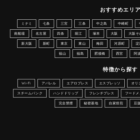
おすすめエリ
ミナミ
七条
三宮
三条
中之島
中崎町
南船場
名古屋
四条
堀江
塚本
大阪
大阪そ
新大阪
新町
東京
東山
梅田
河原町
淀
福山
福島
肥後橋
西宮
阿
特徴から探す
Wi-Fi
アパレル
エアロプレス
エスプレッソ
オリ
スチームパンク
ハンドドリップ
フレンチプレス
フードメ
完全禁煙
秘密基地
自家焙煎
豆