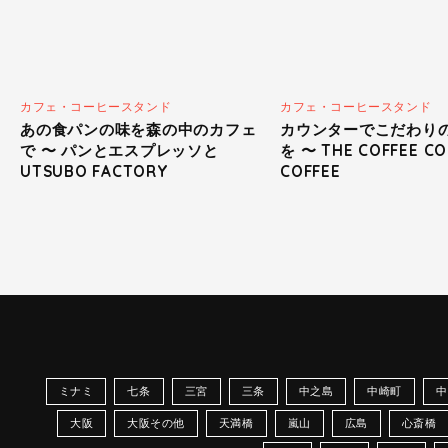
カフェ・コーヒースタンド
カフェ・コーヒースタンド
あの食パンの味を森の中のカフェ
カウンターでこだわり
で 〜 パンとエスプレッソと
を 〜 THE COFFEE CO
UTSUBO FACTORY
COFFEE
ミナミ
七条
三宮
三条
中之島
中崎町
中
大阪
大阪その他
天満橋
嵐山
広島
心斎橋