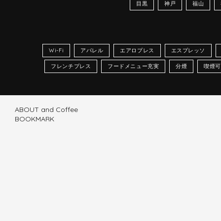
目黒
神戸
福山
Wi-Fi
アパレル
エアロプレス
エスプレッソ
フレンチプレス
フードメニュー充実
分煙
喫煙可
ABOUT and Coffee
BOOKMARK