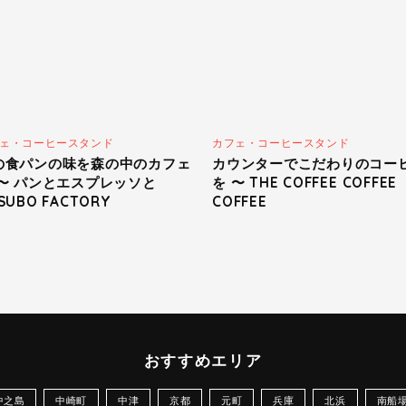
ェ・コーヒースタンド
カフェ・コーヒースタンド
の食パンの味を森の中のカフェ
カウンターでこだわりのコー
 〜 パンとエスプレッソと
を 〜 THE COFFEE COFFEE
SUBO FACTORY
COFFEE
おすすめエリア
中之島
中崎町
中津
京都
元町
兵庫
北浜
南船