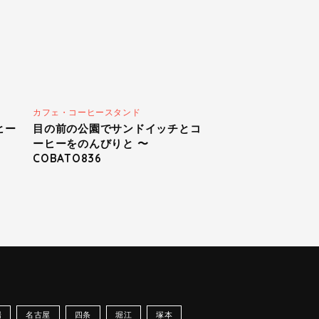
カフェ・コーヒースタンド
ヒー
目の前の公園でサンドイッチとコ
ーヒーをのんびりと 〜
COBATO836
場
名古屋
四条
堀江
塚本