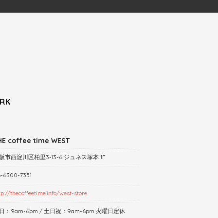
RK
HE coffee time WEST
阪市西淀川区柏里3-13-6 ジュネス塚本 1F
-6300-7351
tp://thecoffeetime.info/west-store
日：9am-6pm / 土日祝：9am-6pm 火曜日定休