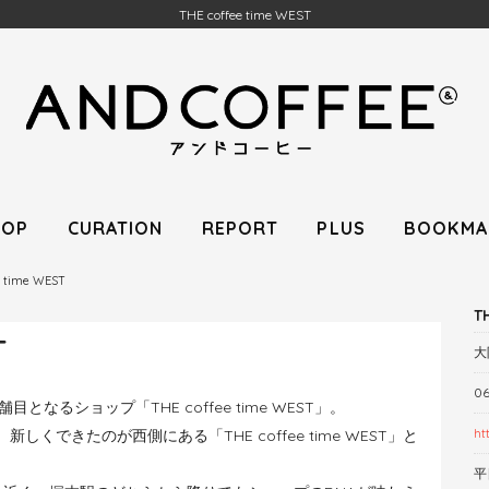
THE coffee time WEST
HOP
CURATION
REPORT
PLUS
BOOKMA
e time WEST
T
T
大
06
舗目となるショップ「THE coffee time WEST」。
ht
できたのが西側にある「THE coffee time WEST」と
平