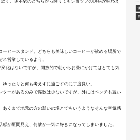
と近く、塚本駅のどちらから降りてもショップのDNAが味わえ
コーヒースタンド。どちらも美味しいコーヒーが飲める場所で
ぞれ営業しているよう。
はそこまで変化はないですが、開放的で朝からお昼にかけてはとても気
、ゆったりと何も考えずに過ごすのに丁度良い。
ンターがあるのみで席数は少ないですが、外にはベンチも置い
、あくまで地元の方の憩いの場とでもいうようなそんな空気感
活感が垣間見え、何故か一気に好きになってしまいました。