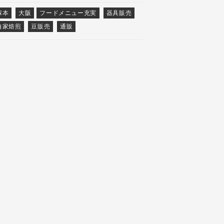
塚本
大阪
フードメニュー充実
器具販売
自家焙煎
豆販売
通販