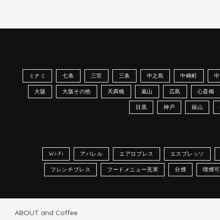
ミナミ
七条
三宮
三条
中之島
中崎町
中
大阪
大阪その他
天満橋
嵐山
広島
心斎橋
目黒
神戸
福山
Wi-Fi
アパレル
エアロプレス
エスプレッソ
フレンチプレス
フードメニュー充実
分煙
喫煙可
ABOUT and Coffee