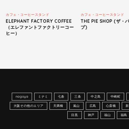
カフェ・コーヒースタンド
カフェ・コーヒースタンド
ELEPHANT FACTORY COFFEE
THE PIE SHOP (ザ
（エレファントファクトリーコー
プ)
ヒー）
nagoya
ミナミ
七条
三条
中之島
中崎町
大阪その他のエリア
天満橋
嵐山
広島
心斎橋
新
目黒
神戸
福山
福島