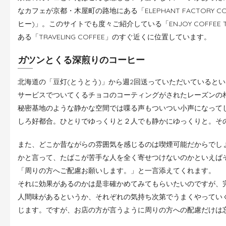
なカフェが京都・木屋町の路地にある「ELEPHANT FACTORY 
ヒー)」。このサイトでも度々ご紹介している「ENJOY COFFEE
ある「TRAVELING COFFEE」のすぐ近くに位置しています。
ガツンとくる深煎りのコーヒー
北海道の「豆灯(とうとう)」から週2回送っていただいていると
サービスでついてくるチョコのコーティングがされたレーズンの
秘密基地のような静かな空間では喋る声もついつい小声になって
しろ好都合。ひとりでゆっくりと２人でも静かにゆっくりと。そ
また、どこか昔ながらの雰囲気を感じるのは喫煙可能だからでし
かと言って、たばこが苦手な人を全く寄せつけないのかといえば
「周りの方へご配慮お願いします。」と一言添えてくれます。
それに効果があるのかは是非確かめてみてもらいたいのですが、
人間味があるというか、それぞれの気持ち次第でうまくやってい
じます。ですが、お店の方が言うように周りの方への配慮だけは