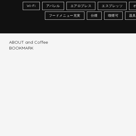
Wi-Fi
アパレル
エアロプレス
エスプレッソ
フードメニュー充実
分煙
喫煙可
器具
ABOUT and Coffee
BOOKMARK