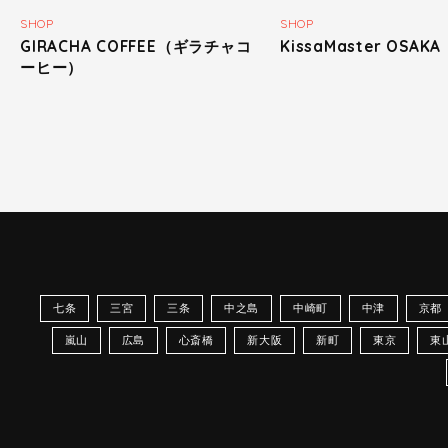
SHOP
SHOP
GIRACHA COFFEE（ギラチャコ
KissaMaster OSAKA
ーヒー）
七条
三宮
三条
中之島
中崎町
中津
京都
嵐山
広島
心斎橋
新大阪
新町
東京
東