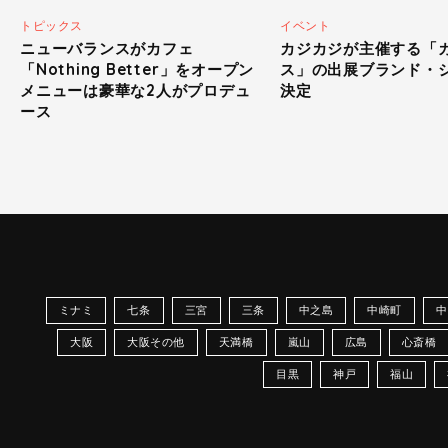
トピックス
イベント
ニューバランスがカフェ
カジカジが主催する「
「Nothing Better」をオープン
ス」の出展ブランド・
メニューは豪華な2人がプロデュ
決定
ース
ミナミ
七条
三宮
三条
中之島
中崎町
中
大阪
大阪その他
天満橋
嵐山
広島
心斎橋
目黒
神戸
福山