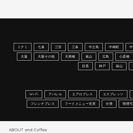
ミナミ
七条
三宮
三条
中之島
中崎町
中
大阪
大阪その他
天満橋
嵐山
広島
心斎橋
目黒
神戸
福山
Wi-Fi
アパレル
エアロプレス
エスプレッソ
フレンチプレス
フードメニュー充実
分煙
喫煙可
ABOUT and Coffee