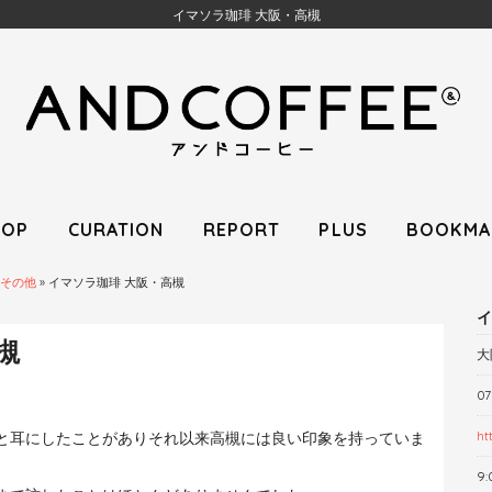
イマソラ珈琲 大阪・高槻
HOP
CURATION
REPORT
PLUS
BOOKMA
その他
»
イマソラ珈琲 大阪・高槻
イ
槻
大
07
ht
と耳にしたことがありそれ以来高槻には良い印象を持っていま
9: