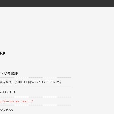
RK
マソラ珈琲
阪府高槻市芥川町1丁目14-27 MIDORIビル 2階
2-669-8113
tp://imasoracoffee.com/
00 - 17:00