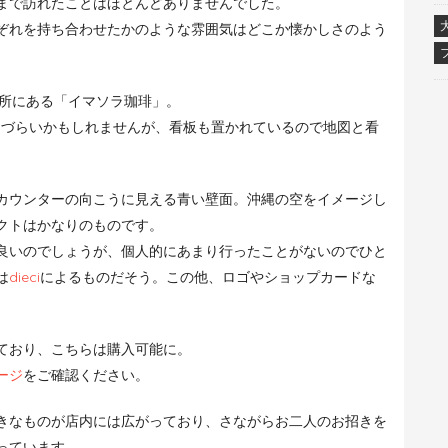
まで訪れたことはほとんどありませんでした。
ぞれを持ち合わせたかのような雰囲気はどこか懐かしさのよう
場所にある「イマソラ珈琲」。
りづらいかもしれませんが、看板も置かれているので地図と看
カウンターの向こうに見える青い壁面。沖縄の空をイメージし
クトはかなりのものです。
良いのでしょうが、個人的にあまり行ったことがないのでひと
は
dieci
によるものだそう。この他、ロゴやショップカードな
ており、こちらは購入可能に。
ージ
をご確認ください。
きなものが店内には広がっており、さながらお二人のお招きを
っています。