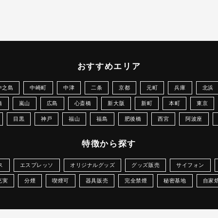
おすすめエリア
中之島
中崎町
中津
二条
京都
元町
兵庫
北浜
橋
嵐山
広島
心斎橋
新大阪
新町
本町
東京
目黒
神戸
福山
福島
肥後橋
西宮
阿波座
特徴から探す
ス
エスプレッソ
オリジナルグッズ
グッズ販売
サイフォン
充実
分煙
喫煙可
器具販売
完全禁煙
秘密基地
自家