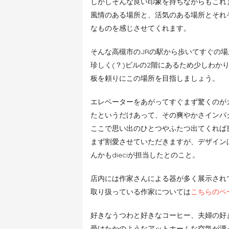
しかしそんな良い印象を持ちながらもこれ
風情のある場所と、活気のある場所とそれ
なものを感じさせてくれます。
そんな高槻市のJRの駅から歩いてすぐの
珍しく(？)ビルの2階にあるため少しわか
板を頼りにこの場所を目指しましょう。
エレベーターをあがってすぐまず驚くのが
たというだけあって、その爽やかさインパ
ここで思い出のひとつやふたつ出てくれば
まず割愛させていただきますが、デザイン
んかもdieciが担当したとのこと。
店内には作家さんによる器が多く展示され
取り扱っている作家については
こちらのペ
好きなうつわと好きなコーヒー、夫婦の好
受けたかのようなアットホームな空気が漂