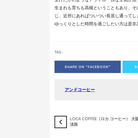
生まれも育ちも高槻ということもあり、そ
じ、近所にあればついつい長居し通ってし
ゆっくりとした時間を過ごしたい方は是非
TAG :
SHARE ON ”FACEBOOK”
S
アンドコーヒー
LOCA COFFEE（ロカ コーヒー） 大
淡路