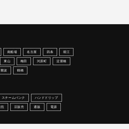
南船場
名古屋
四条
堀江
東山
梅田
河原町
淀屋橋
難波
鶴橋
スチームパンク
ハンドドリップ
焙煎
豆販売
通販
電源