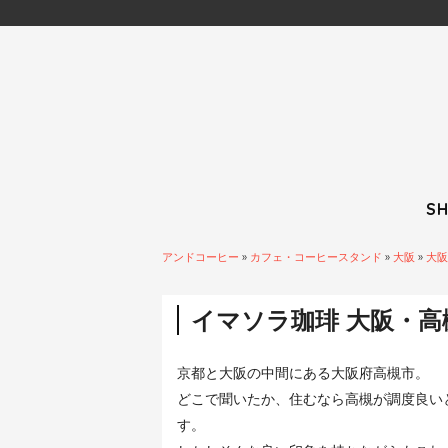
S
アンドコーヒー
»
カフェ・コーヒースタンド
»
大阪
»
大阪
イマソラ珈琲 大阪・高
京都と大阪の中間にある大阪府高槻市。
どこで聞いたか、住むなら高槻が調度良い
す。