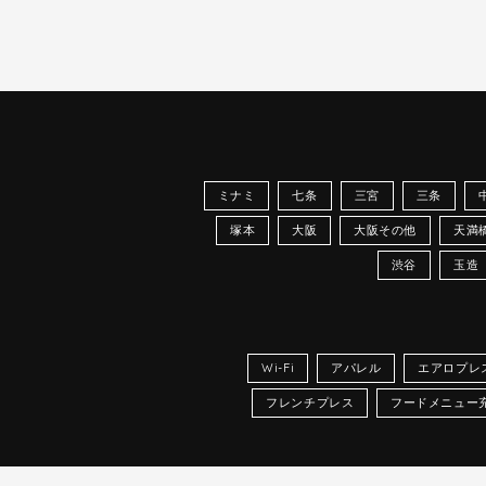
ミナミ
七条
三宮
三条
塚本
大阪
大阪その他
天満
渋谷
玉造
Wi-Fi
アパレル
エアロプレ
フレンチプレス
フードメニュー