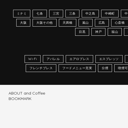
ミナミ
七条
三宮
三条
中之島
中崎町
中
大阪
大阪その他
天満橋
嵐山
広島
心斎橋
目黒
神戸
福山
Wi-Fi
アパレル
エアロプレス
エスプレッソ
フレンチプレス
フードメニュー充実
分煙
喫煙可
ABOUT and Coffee
BOOKMARK