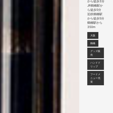
から徒歩3分
JR鶴橋駅か
ら徒歩5分
近鉄鶴橋駅
から徒歩5分
鶴橋駅から
350m
大阪
鶴橋
グッズ販
売
ハンドド
リップ
フードメ
ニュー充
実