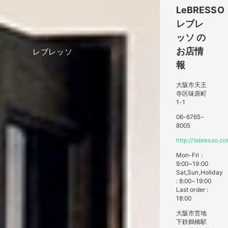
LeBRESSO
レブレ
ッソ
の
お店情
レブレッソ
報
大阪市天王
寺区味原町
1-1
06-6765-
8005
http://lebresso.c
Mon-Fri :
9:00~19:00
Sat,Sun,Holiday
: 8:00~19:00
Last order :
18:00
大阪市営地
下鉄鶴橋駅