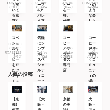
FACTORY
SURF NYC
& Wine
COMPANY
も開
ーフ
ヒー
トの
COFFEE
OSAKA
Stand
NAMBA
いて
&ア
を一
よう
る京
パレ
杯。
な楽
都ら
ルア
仕事
しさ
しい
イテ
帰り
が味
コー
ムを
には
わえ
ヒー
楽し
ワイ
るカ
スペ
気軽
コー
コー
ショ
みに
ンを
フェ
シャ
にシ
ヒー
ヒー
BEYOND
ップ
南船
一
COFFEE
ルな
ンプ
とマ
RAVO
好き
Mel
ROASTERS
Coffee
Bake
coffee
場へ
杯。
コー
ルに
ラサ
が集
2号店
Up!
COFFEE
roasters
ヒー
スペ
ダの
うコ
を豆
シャ
専門
ミュ
だけ
ルテ
店
ニテ
人気の投稿
でな
ィコ
ィの
くス
ーヒ
場に
タン
ーを
ドで
も
【京
【大
京都
大
都】
阪・
の美
阪・
何度
梅
味し
アメ