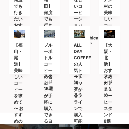
でも
田】
いコ
村の
行き
何度
ーヒ
美味
たい
でも
ーシ
しい
おす
行き
ョッ
コー
すめ
たい
プ
ヒー
カフ
おす
「%Arabica
が飲
ェ＆
すめ
Kyoto(ア
める
【福
ブル
ALL
【大
コー
カフ
ラビ
カフ
山・
ーボ
DAY
阪・
ヒー
ェ＆
カキ
ェ・
尾
トル
COFFEE
北
スタ
コー
ョウ
コー
道】
コー
の人
浜】
ンド
ヒー
ト)」
ヒー
美味
ヒー
気ト
おす
スタ
って
スタ
しい
の缶
ート
すめ
ンド
知っ
ンド
コー
コー
バッ
カフ
15選
て
まと
ヒー
ヒー
グが
ェ・
る？
め
を求
が手
オン
コー
めて
軽に
ライ
ヒー
〜 お
購入
ンで
スタ
すす
でき
購入
ンド
めの
る自
可能
8選
カフ
動販
に！