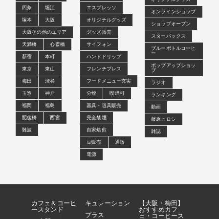
四条
堀江
エスプレッソ
オンラインショップ
塚本
大阪
オリジナルグッズ
ショップオープン
大阪その他のエリア
グッズ販売
スターバックス
天満橋
心斎橋
サイフォン
ブルーボトルコーヒ
ー
新宿
本町
ハンドドリップ
ポップアップショッ
東京
東山
フレンチプレス
プ
梅田
渋谷
フードメニュー充実
ラジオ
玉造
神戸
分煙
喫煙可
ランキング
福岡
福島
器具・道具販売
動画
肥後橋
西宮
完全禁煙
藤原ヒロシ
難波
自家焙煎
雑誌
豆販売
通販
電源
カフェ＆コーヒ
キュレーション
【大阪・梅田】
ースタンド
おすすめカフ
プラス
ェ・コーヒース