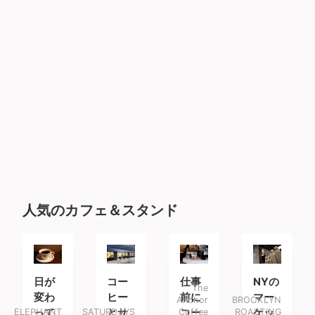
人気のカフェ＆スタンド
日が
コー
仕事
NYの
The
変わ
ヒー
前に
マー
Anchor
BROOKLYN
ELEPHANT
って
SATURDAYS
とサ
Coffee
コー
ROASTING
ケッ