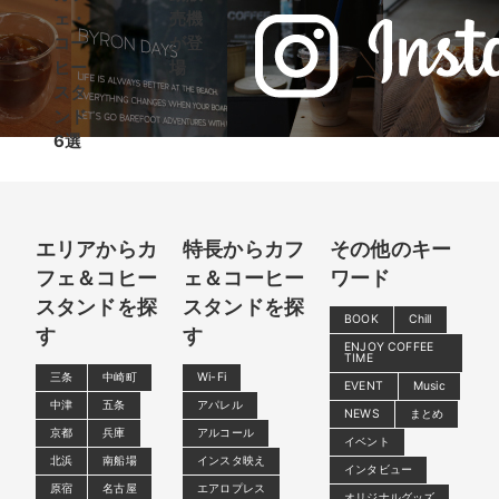
ェ・
売機
コー
が登
ヒー
場
スタ
ンド
6選
エリアからカ
特長からカフ
その他のキー
フェ＆コヒー
ェ＆コーヒー
ワード
スタンドを探
スタンドを探
BOOK
Chill
す
す
ENJOY COFFEE
TIME
三条
中崎町
Wi-Fi
EVENT
Music
中津
五条
アパレル
NEWS
まとめ
京都
兵庫
アルコール
イベント
北浜
南船場
インスタ映え
インタビュー
原宿
名古屋
エアロプレス
オリジナルグッズ