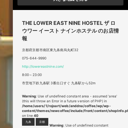
THE LOWER EAST NINE HOSTEL
ザ ロ
ウワー イースト ナインホステル
のお店情
報
京都府京都市南区東九条南烏丸町32
075-644-9990
http://lowereastnine.com/
8:00～23:00
市営地下鉄九条駅 3番出口すぐ 九条駅から52m
Warning
: Use of undefined constant area - assumed 'area'
(this will throw an Error in a future version of PHP) in
/home/users/1/rojoart/web/anddna/coffee/wp/wp-
content/themes/newcoffee/include/front/content/shopInfo.p
on line
40
九条
京都
Warning
: Use of undefined constant