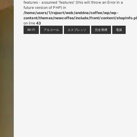
features - assumed 'features' (this will throw an Error in a
future version of PHP) in
/home/users/1/rojoart/web/anddna/coffee/wp/wp-
content/themes/newcoffee/include/front/content/shopInfo.p
on line
43
Wi-Fi
アルコール
エスプレッソ
完全禁煙
電源