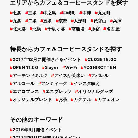
エリアからカフェ＆コーヒースタンドを探す
#
七条
#
三条
#
中之島
#
中崎町
#
中津
#
丸太町
#
九条
#
二条
#
五条
#
京都
#
人形町
#
代官山
#
兵庫
#
北大路
#
北浜
#
千駄ヶ谷
#
南船場
#
原宿
#
名古屋
特長からカフェ＆コーヒースタンドを探す
#
2017年12月に開催されるイベント
#
CLOSE 19:00
#
OPEN 11:00
#
Slayer
#
Wi-Fi
#
YOSHIROTTEN
#
アーモンドミルク
#
アイスが美味い
#
アパレル
#
アルコール
#
アンティーク
#
インスタ映え
#
エアロプレス
#
エスプレッソ
#
オリジナルグッズ
#
オリジナルブレンド
#
お茶
#
カクテル
#
カフェオレ
その他のキーワード
#
2016年9月開催イベント
#
2017年10月に開催されるイベント