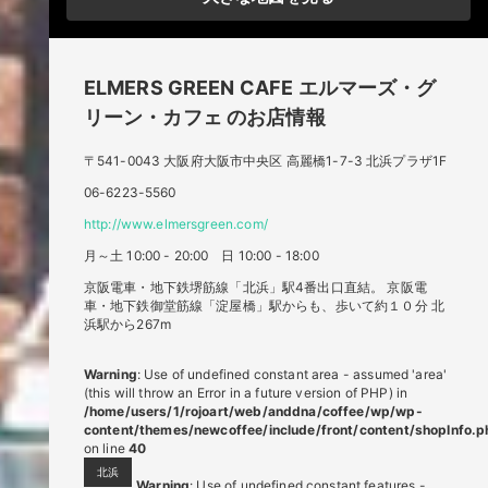
ELMERS GREEN CAFE
エルマーズ・グ
リーン・カフェ
のお店情報
〒541-0043 大阪府大阪市中央区 高麗橋1-7-3 北浜プラザ1F
06-6223-5560
http://www.elmersgreen.com/
月～土 10:00 - 20:00 日 10:00 - 18:00
京阪電車・地下鉄堺筋線「北浜」駅4番出口直結。 京阪電
車・地下鉄御堂筋線「淀屋橋」駅からも、歩いて約１０分 北
浜駅から267m
Warning
: Use of undefined constant area - assumed 'area'
(this will throw an Error in a future version of PHP) in
/home/users/1/rojoart/web/anddna/coffee/wp/wp-
content/themes/newcoffee/include/front/content/shopInfo.p
on line
40
北浜
Warning
: Use of undefined constant features -