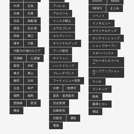
EVENT
Music
中津
五条
アパレル
NEWS
まとめ
京都
兵庫
アルコール
イベント
北浜
南船場
インスタ映え
インタビュー
原宿
名古屋
エアロプレス
オリジナルグッズ
四条
堀江
エスプレッソ
オンラインショップ
塚本
大阪
オリジナルグッズ
ショップオープン
大阪その他のエリア
グッズ販売
スターバックス
天満橋
心斎橋
サイフォン
ブルーボトルコーヒ
ー
新宿
本町
ハンドドリップ
ポップアップショッ
東京
東山
フレンチプレス
プ
梅田
渋谷
フードメニュー充実
ラジオ
玉造
神戸
分煙
喫煙可
ランキング
福岡
福島
器具・道具販売
動画
肥後橋
西宮
完全禁煙
藤原ヒロシ
難波
自家焙煎
雑誌
豆販売
通販
電源