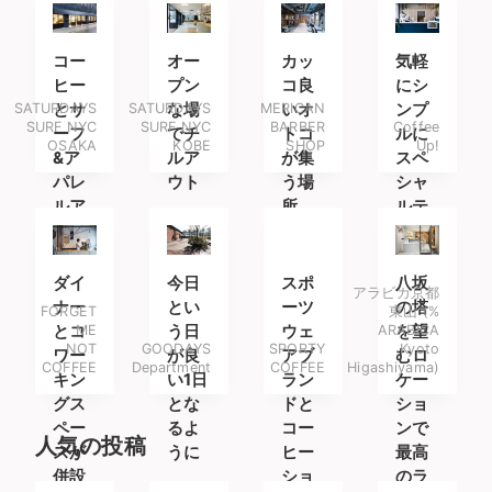
コー
オー
カッ
気軽
ヒー
プン
コ良
にシ
SATURDAYS
とサ
SATURDAYS
な場
MERICAN
いオ
ンプ
SURF NYC
SURF NYC
BARBER
Coffee
ーフ
でチ
トコ
ルに
OSAKA
KOBE
SHOP
Up!
&ア
ルア
が集
スペ
パレ
ウト
う場
シャ
ルア
所
ルテ
イテ
ィコ
ムを
ーヒ
楽し
ーを
ダイ
今日
スポ
八坂
アラビカ京都
みに
ナー
とい
ーツ
の塔
FORGET
東山 (%
南船
とコ
ME
う日
ウェ
ARABICA
を望
NOT
GOODAYS
SPORTY
Kyoto
場へ
ワー
が良
アブ
むロ
COFFEE
Department
COFFEE
Higashiyama)
キン
い1日
ラン
ケー
グス
とな
ドと
ショ
ペー
るよ
コー
ンで
人気の投稿
スが
うに
ヒー
最高
併設
ショ
のラ