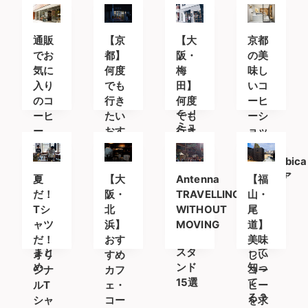
され
ップ
テを
たコ
が同
ーヒ
居す
通販
【京
【大
京都
ース
るオ
でお
都】
阪・
の美
タン
ープ
気に
何度
梅
味し
ド
ンな
入り
でも
田】
いコ
空間
のコ
行き
何度
ーヒ
とコ
ーヒ
たい
でも
ーシ
ミュ
ー
おす
行き
ョッ
ニテ
を。
すめ
たい
プ
ィ
人気
カフ
おす
「%Arabica
のオ
ェ＆
すめ
Kyoto(ア
夏
【大
Antenna
【福
ンラ
コー
カフ
ラビ
だ！
阪・
TRAVELLING
山・
イン
ヒー
ェ＆
カキ
Tシ
北
WITHOUT
尾
ショ
スタ
コー
ョウ
ャツ
浜】
MOVING
道】
ップ
ンド
ヒー
ト)」
だ！
おす
美味
まと
スタ
って
オリ
すめ
しい
め
ンド
知っ
ジナ
カフ
コー
15選
て
ルT
ェ・
ヒー
る？
シャ
コー
を求