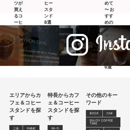
ツが
ヒー
めて
買え
スタ
〜 お
るコ
ンド
すす
ーヒ
8選
めの
ーシ
カフ
ョッ
ェ・
プま
コー
とめ
ヒー
スタ
ンド
6選
エリアからカ
特長からカフ
その他のキー
フェ＆コヒー
ェ＆コーヒー
ワード
スタンドを探
スタンドを探
BOOK
Chill
す
す
ENJOY COFFEE
TIME
三条
中崎町
Wi-Fi