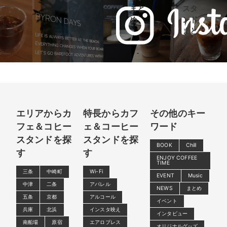
まと
スタ
め
ンド
まと
め
エリアからカ
特長からカフ
その他のキー
フェ＆コヒー
ェ＆コーヒー
ワード
スタンドを探
スタンドを探
BOOK
Chill
す
す
ENJOY COFFEE
TIME
三条
中崎町
Wi-Fi
EVENT
Music
中津
二条
アパレル
NEWS
まとめ
五条
京都
アルコール
イベント
兵庫
北浜
インスタ映え
インタビュー
南船場
原宿
エアロプレス
オリジナルグッズ