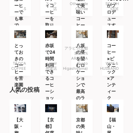
スーク
Otherside
SOUTH
ーヒ
ィコ
で美
がプ
.S
店
Coffee
SIDE
ーで
ーヒ
味い
ロデ
も車
ーを
コー
ュー
で
取り
ヒー
スす
も。
扱う
との
るコ
コー
んび
ーヒ
ヒー
りチ
ース
とっ
赤坂
八坂
コー
アラビカ京都
専門
ルア
タン
てお
で24
の塔
ヒー
東山 (%
店
ウト
ド
きの
時間
ARABICA
を望
×ピ
TAOCA
Unir
Kyoto
WIFE＆
コー
利用
むロ
クニ
COFFEE
赤坂店
Higashiyama)
HUSBAND
ヒー
でき
ケー
ック
を苦
るコ
ショ
×ア
楽園
ーヒ
ンで
ンテ
人気の投稿
で
ーシ
最高
ィー
ョッ
のラ
ク
プ
テを
【大
【京
京都
【福
阪・
都】
の美
山・
梅
何度
味し
尾