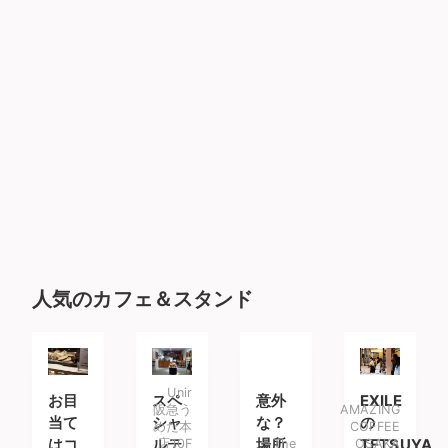
人気のカフェ＆スタンド
Unir
お目
スペ
意外
EXILE
阪急う
AMAZING
当て
シャ
な？
の
めだ本
COFFEE
はコ
ルテ
店10F
場所
The
OSAKA
TETSUYA