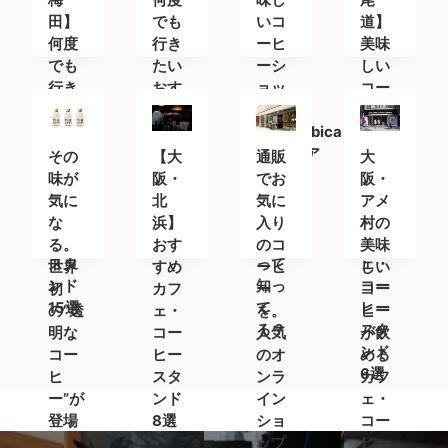
田】
でも
いコ
道】
何度
行き
ーヒ
美味
でも
たい
ーシ
しい
行き
おす
ョッ
コー
たい
すめ
プ
ヒー
おす
カフ
「%Arabica
を求
すめ
ェ＆
Kyoto(ア
めて
その
【大
通販
大
カフ
コー
ラビ
〜 お
味が
阪・
でお
阪・
ェ＆
ヒー
カキ
すす
気に
北
気に
アメ
コー
スタ
ョウ
めの
な
浜】
入り
村の
ヒー
ンド
ト)」
カフ
る。
おす
のコ
美味
スタ
って
ェ・
世界
すめ
ーヒ
しい
ンド
知っ
コー
初
カフ
ー
コー
15選
て
ヒー
の”透
ェ・
を。
ヒー
る？
スタ
明な
コー
人気
が飲
ンド
コー
ヒー
のオ
める
6選
ヒ
スタ
ンラ
カフ
ー”が
ンド
イン
ェ・
登場
8選
ショ
コー
ップ
ヒー