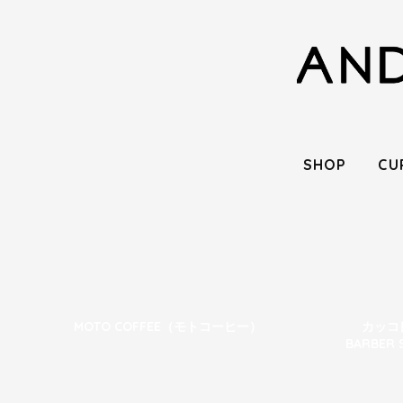
SHOP
CU
MOTO COFFEE（モトコーヒー）
カッコ良
BARBE