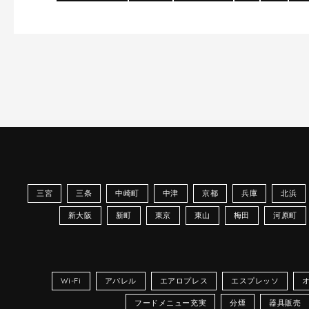
三宮
三条
中崎町
中津
京都
兵庫
北浜
新大阪
新町
東京
東山
梅田
河原町
Wi-Fi
アパレル
エアロプレス
エスプレッソ
フードメニュー充実
分煙
器具販売