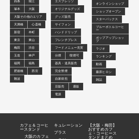
四条
堀江
エスプレッソ
オンラインショップ
塚本
大阪
オリジナルグッズ
ショップオープン
大阪その他のエリア
グッズ販売
スターバックス
天満橋
心斎橋
サイフォン
ブルーボトルコーヒ
ー
新宿
本町
ハンドドリップ
ポップアップショッ
東京
東山
フレンチプレス
プ
梅田
渋谷
フードメニュー充実
ラジオ
玉造
神戸
分煙
喫煙可
ランキング
福岡
福島
器具・道具販売
動画
肥後橋
西宮
完全禁煙
藤原ヒロシ
難波
自家焙煎
雑誌
豆販売
通販
電源
カフェ＆コーヒ
キュレーション
【大阪・梅田】
ースタンド
おすすめカフ
プラス
ェ・コーヒース
大阪のカフェ
タンドまとめ