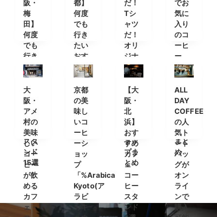
阪・
都】
だ！
でお
梅
何度
Tシ
気に
田】
でも
ャツ
入り
何度
行き
だ！
のコ
でも
たい
オリ
ーヒ
行き
おす
ジナ
ー
たい
すめ
ルT
を。
おす
カフ
シャ
人気
すめ
ェ＆
ツが
のオ
大
京都
【大
ALL
カフ
コー
買え
ンラ
阪・
の美
阪・
DAY
ェ＆
ヒー
るコ
イン
アメ
味し
北
COFFEE
コー
スタ
ーヒ
ショ
村の
いコ
浜】
の人
ヒー
ンド
ーシ
ップ
美味
ーヒ
おす
気ト
スタ
ョッ
まと
しい
ーシ
すめ
ート
ンド
プま
め
コー
ョッ
カフ
バッ
15選
とめ
ヒー
プ
ェ・
グが
が飲
「%Arabica
コー
オン
める
Kyoto(ア
ヒー
ライ
カフ
ラビ
スタ
ンで
ェ・
カキ
ンド
購入