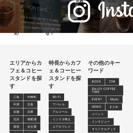
コー
ョウ
8選
可能
ヒー
ト)」
に！
スタ
って
ンド
知っ
まと
て
め
る？
エリアからカ
特長からカフ
その他のキー
フェ＆コヒー
ェ＆コーヒー
ワード
スタンドを探
スタンドを探
BOOK
Chill
す
す
ENJOY COFFEE
TIME
三条
中崎町
Wi-Fi
EVENT
Music
中津
五条
アパレル
NEWS
まとめ
京都
兵庫
アルコール
イベント
北浜
南船場
インスタ映え
インタビュー
原宿
名古屋
エアロプレス
オリジナルグッズ