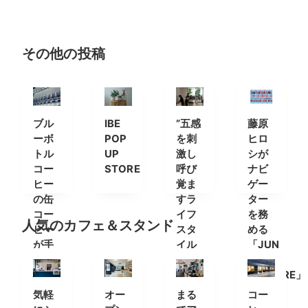
その他の投稿
ブル
IBE
”五感
藤原
ーボ
POP
を刺
ヒロ
トル
UP
激し
シが
コー
STORE
呼び
ナビ
ヒー
覚ま
ゲー
の缶
すラ
ター
コー
イフ
を務
人気のカフェ＆スタンド
ヒー
スタ
める
が手
イル
「JUN
軽に
セレ
THE
購入
クト
CULTURE」
でき
ショ
の特
気軽
オー
まる
コー
る自
ップ”
別番