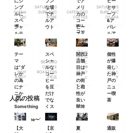
にシ
プン
でア
ヒー
動販
FINNA
組が
ンプ
SATURDAYS
な場
メリ
SATURDAYS
とサ
売機
の店
放送
Coffee
SURF NYC
CAFENOTO
SURF NYC
ルに
でチ
カの
ーフ
Up!
KOBE
COFFEE
OSAKA
が登
長に
決定
スペ
ルア
コー
&ア
場
聞く
シャ
ウト
ヒー
パレ
コー
ルテ
スタ
ルア
ヒー
ィコ
ンド
イテ
の楽
ーヒ
のよ
ムを
しみ
ブルー
ーを
う
楽し
テー
スペ
関西2
個性
ボトル
方と
みに
マ
シャ
店舗
が爆
BEYOND
コーヒ
ショ
南船
は”ダ
COFFEE
ルな
目は
ー 神
発し
パーラ
ップ
WHY
ROASTERS
戸カフ
ークニ
場へ
レか
コー
神戸
た神
につ
KNOT
2号店
ェ
ヲ
の為
ヒー
の街
戸の
いて
にナ
を豆
と相
ニュ
ニか
だけ
性が
ー喫
人気の投稿
を 〜
でな
良い
茶
Something
くス
開放
for
タン
的な
Someone〜”
ドで
空間
も
に
【大
【京
夏
通販