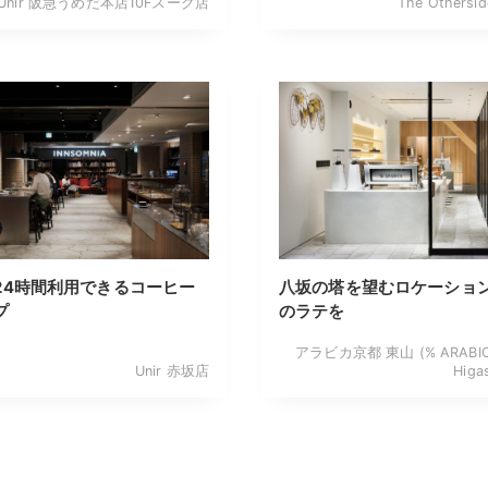
Unir 阪急うめだ本店10Fスーク店
The Othersid
24時間利用できるコーヒー
八坂の塔を望むロケーショ
プ
のラテを
アラビカ京都 東山 (% ARABICA
Unir 赤坂店
Higa