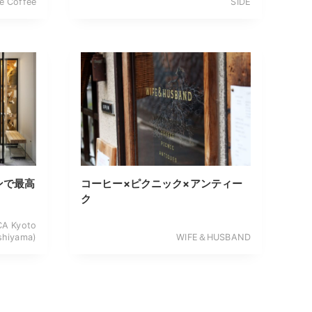
e Coffee
SIDE
ンで最高
コーヒー×ピクニック×アンティー
ク
 Kyoto
shiyama)
WIFE＆HUSBAND