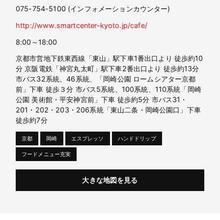
075-754-5100 (インフォメーションカウンター)
http://www.smartcenter-kyoto.jp/cafe/
8:00～18:00
京都市営地下鉄東西線「東山」駅下車1番出口より 徒歩約10
分 京阪電鉄「神宮丸太町」駅下車2番出口より 徒歩約13分
市バス32系統、46系統、「岡崎公園 ロームシアター京都
前」下車 徒歩３分 市バス5系統、100系統、110系統「岡崎
公園 美術館・平安神宮前」下車 徒歩約5分 市バス31・
201・202・203・206系統「東山二条・岡崎公園口」下車
徒歩約7分
京都
岡崎
エスプレッソ
ハンドドリップ
フードメニュー充実
大きな地図を見る