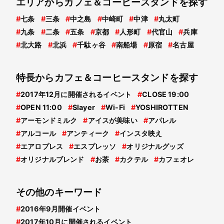
エリアからカフェ＆コーヒースタンドを探す
#
七条
#
三条
#
中之島
#
中崎町
#
中津
#
丸太町
#
九条
#
二条
#
五条
#
京都
#
人形町
#
代官山
#
兵庫
#
北大路
#
北浜
#
千駄ヶ谷
#
南船場
#
原宿
#
名古屋
特長からカフェ＆コーヒースタンドを探す
#
2017年12月に開催されるイベント
#
CLOSE 19:00
#
OPEN 11:00
#
Slayer
#
Wi-Fi
#
YOSHIROTTEN
#
アーモンドミルク
#
アイスが美味い
#
アパレル
#
アルコール
#
アンティーク
#
インスタ映え
#
エアロプレス
#
エスプレッソ
#
オリジナルグッズ
#
オリジナルブレンド
#
お茶
#
カクテル
#
カフェオレ
その他のキーワード
#
2016年9月開催イベント
#
2017年10月に開催されるイベント