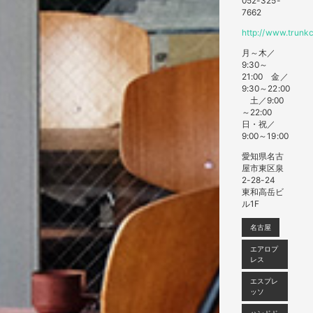
052-325-
7662
http://www.trunk
月～木／
9:30～
21:00 金／
9:30～22:00
土／9:00
～22:00
日・祝／
9:00～19:00
愛知県名古
屋市東区泉
2-28-24
東和高岳ビ
ル1F
名古屋
エアロプ
レス
エスプレ
ッソ