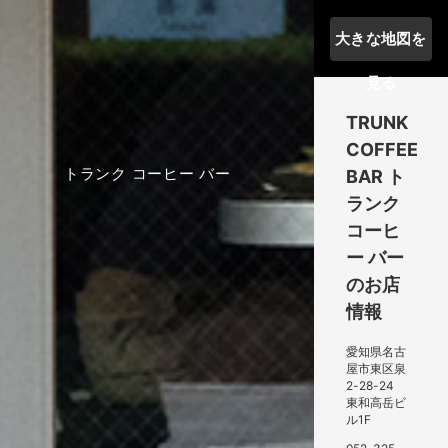
大きな地図を
見る
TRUNK
COFFEE
トランク コーヒー バー
BAR
ト
ランク
コーヒ
ー バー
のお店
情報
愛知県名古
屋市東区泉
2-28-24
東和高岳ビ
ル1F