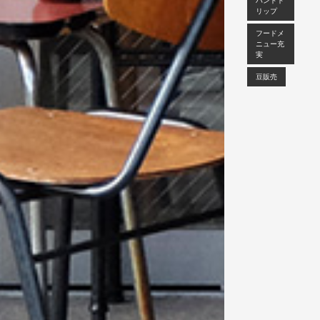
ハンドド
リップ
フードメ
ニュー充
実
豆販売