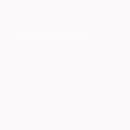
ダブルオースタンド ニネンザカ