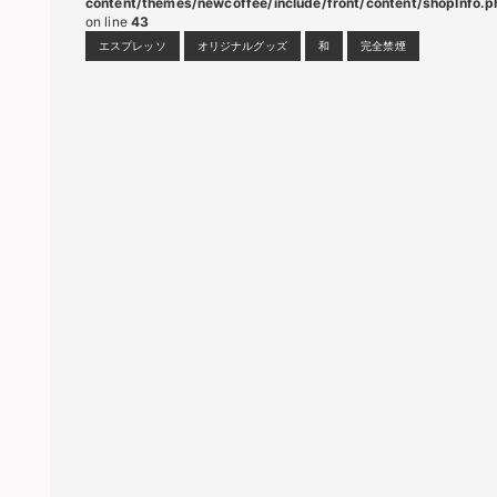
content/themes/newcoffee/include/front/content/shopInfo.p
on line
43
エスプレッソ
オリジナルグッズ
和
完全禁煙