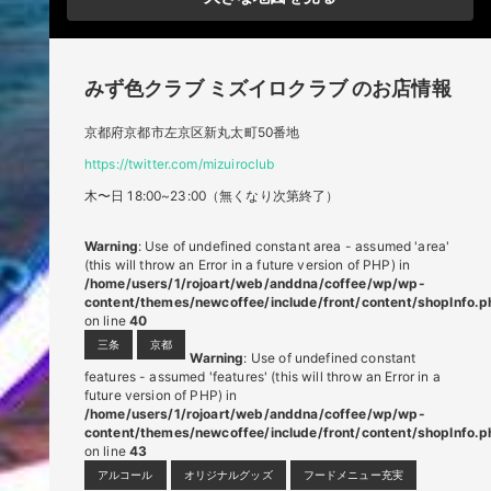
みず色クラブ
ミズイロクラブ
のお店情報
京都府京都市左京区新丸太町50番地
https://twitter.com/mizuiroclub
木〜日 18:00~23:00（無くなり次第終了）
Warning
: Use of undefined constant area - assumed 'area'
(this will throw an Error in a future version of PHP) in
/home/users/1/rojoart/web/anddna/coffee/wp/wp-
content/themes/newcoffee/include/front/content/shopInfo.p
on line
40
三条
京都
Warning
: Use of undefined constant
features - assumed 'features' (this will throw an Error in a
future version of PHP) in
/home/users/1/rojoart/web/anddna/coffee/wp/wp-
content/themes/newcoffee/include/front/content/shopInfo.p
on line
43
アルコール
オリジナルグッズ
フードメニュー充実