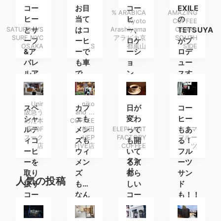
コー
お目
コー
EXILE
% ARABICA
AMAZING
ヒー
当て
ヒ
の
Kyoto
COFFEE
SATURDAYS
とサ
はコ
Arashiyama
ー、
OSAKA
TETSUYA
SURF NYC
アラビカ京
SOUTH
ーフ
ーヒ
ロケ
がプ
OSAKA
.S
都嵐山
SIDE
&ア
ーで
ーシ
ロデ
パレ
も車
ョ
ュー
ルア
で
ン、
スす
イテ
も。
空間
るコ
ムを
の全
ーヒ
Unir
niko
楽し
てが
ース
スペ
カフ
日が
コー
阪急う
and ...
みに
最高
タン
シャ
ェも
変わ
ヒー
めだ本
COFFEE
南船
なコ
ド
ルテ
店10F
メン
梅田
ELEPHANT
って
もあ
マジマ
スーク
HEP
FACTORY
フルー
場へ
ーヒ
ィコ
ズも
も開
る！
店
FIVE店
COFFEE
ツ
ース
ーヒ
ウィ
いて
フル
タン
ーを
メン
る京
ーツ
ド
取り
ズ
都ら
サン
人気の投稿
扱う
も…
しい
ド
コー
なん
コー
も！！
ヒー
だ誰
ヒー
夜に
専門
でも
ショ
はお