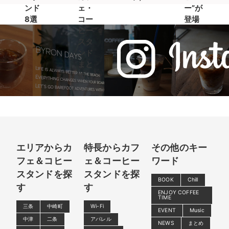
ンド
ェ・
ー”が
8選
コー
登場
ヒー
スタ
ンド
まと
め
エリアからカ
特長からカフ
その他のキー
フェ＆コヒー
ェ＆コーヒー
ワード
スタンドを探
スタンドを探
BOOK
Chill
す
す
ENJOY COFFEE
TIME
三条
中崎町
Wi-Fi
EVENT
Music
中津
二条
アパレル
NEWS
まとめ