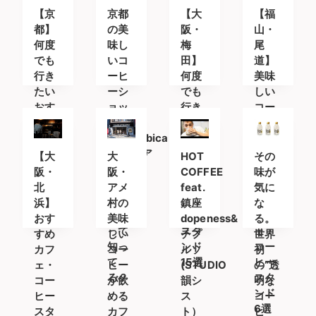
店
楽し
ップ
酒も
【京
京都
【大
【福
める
飲め
都】
の美
阪・
山・
じゃ
る！！！
何度
味し
梅
尾
ん！
でも
いコ
田】
道】
行き
ーヒ
何度
美味
たい
ーシ
でも
しい
おす
ョッ
行き
コー
すめ
プ
たい
ヒー
カフ
「%Arabica
おす
を求
ェ＆
Kyoto(ア
すめ
めて
【大
大
HOT
その
コー
ラビ
カフ
〜 お
阪・
阪・
COFFEE
味が
ヒー
カキ
ェ＆
すす
北
アメ
feat.
気に
スタ
ョウ
コー
めの
浜】
村の
鎮座
な
ンド
ト)」
ヒー
カフ
おす
美味
dopeness&
る。
って
スタ
ェ・
すめ
しい
チプ
世界
知っ
ンド
コー
カフ
コー
ルソ
初
て
15選
ヒー
ェ・
ヒー
(STUDIO
の”透
る？
スタ
コー
が飲
韻シ
明な
ンド
ヒー
める
ス
コー
6選
スタ
カフ
ト）
ヒ