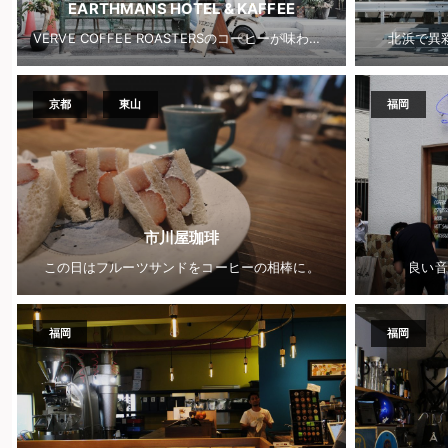
EARTHMANS HOTEL & KAFFEE
VERVE COFFEE ROASTERSのコーヒーが味わえるカフェ併設ホテル
北浜で異
京都
東山
福岡
市川屋珈琲
この日はフルーツサンドをコーヒーの相棒に。
良い音
福岡
福岡