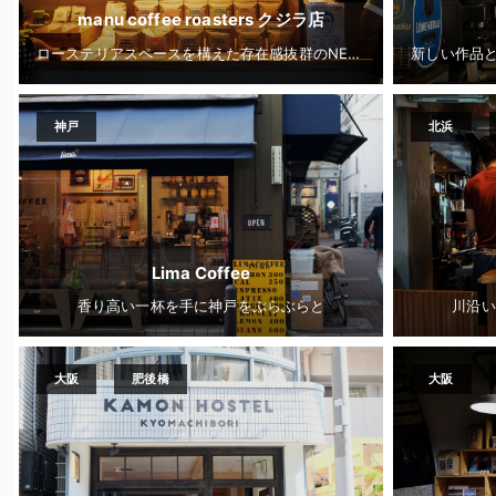
manu coffee roasters クジラ店
ローステリアスペースを構えた存在感抜群のNEWショップ
神戸
北浜
Lima Coffee
香り高い一杯を手に神戸をぶらぶらと
川沿い
大阪
肥後橋
大阪