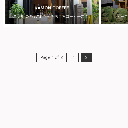
KAMON COFFEE
ホステルに併設された和を感じるコーヒースタンド
オープ
Page 1 of 2
1
2