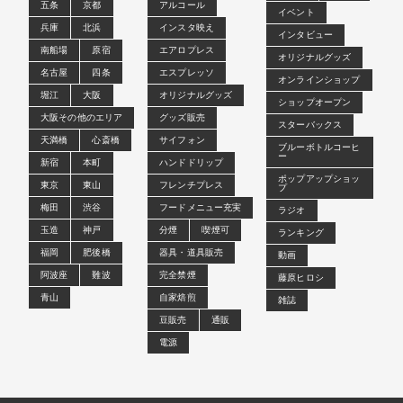
五条
京都
アルコール
イベント
兵庫
北浜
インスタ映え
インタビュー
南船場
原宿
エアロプレス
オリジナルグッズ
名古屋
四条
エスプレッソ
オンラインショップ
堀江
大阪
オリジナルグッズ
ショップオープン
大阪その他のエリア
グッズ販売
スターバックス
天満橋
心斎橋
サイフォン
ブルーボトルコーヒ
ー
新宿
本町
ハンドドリップ
ポップアップショッ
東京
東山
フレンチプレス
プ
梅田
渋谷
フードメニュー充実
ラジオ
玉造
神戸
分煙
喫煙可
ランキング
福岡
肥後橋
器具・道具販売
動画
阿波座
難波
完全禁煙
藤原ヒロシ
青山
自家焙煎
雑誌
豆販売
通販
電源