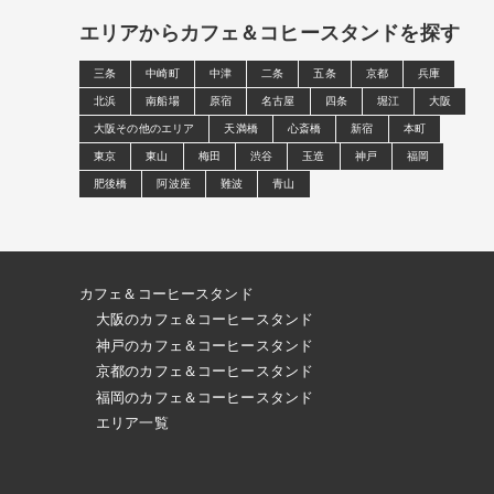
エリアからカフェ＆コヒースタンドを探す
三条
中崎町
中津
二条
五条
京都
兵庫
北浜
南船場
原宿
名古屋
四条
堀江
大阪
大阪その他のエリア
天満橋
心斎橋
新宿
本町
東京
東山
梅田
渋谷
玉造
神戸
福岡
肥後橋
阿波座
難波
青山
カフェ＆コーヒースタンド
大阪のカフェ＆コーヒースタンド
神戸のカフェ＆コーヒースタンド
京都のカフェ＆コーヒースタンド
福岡のカフェ＆コーヒースタンド
エリア一覧