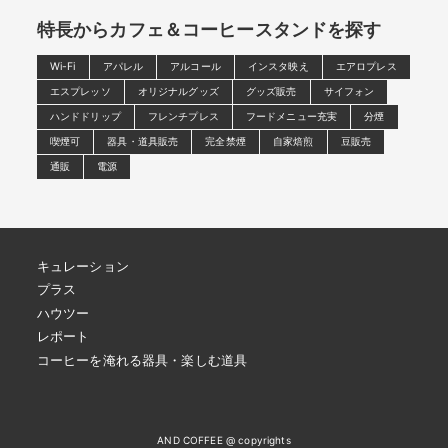
特長からカフェ＆コーヒースタンドを探す
Wi-Fi
アパレル
アルコール
インスタ映え
エアロプレス
エスプレッソ
オリジナルグッズ
グッズ販売
サイフォン
ハンドドリップ
フレンチプレス
フードメニュー充実
分煙
喫煙可
器具・道具販売
完全禁煙
自家焙煎
豆販売
通販
電源
キュレーション
プラス
ハウツー
レポート
コーヒーを淹れる器具・楽しむ道具
AND COFFEE @ copyrights