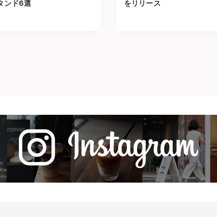
タンド6選
をリリース